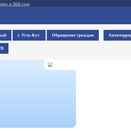
тет» в 2026 году
ный
г. Усть-Кут
Обращение граждан
Антитерро
ТВ