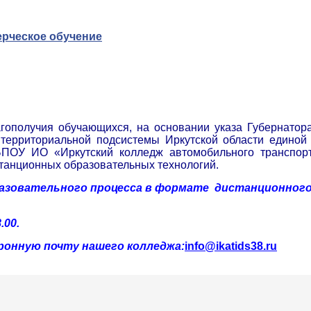
ерческое обучение
агополучия обучающихся, на основании указа Губернатор
ерриториальной подсистемы Иркутской области единой 
БПОУ ИО «Иркутский колледж автомобильного транспорт
танционных образовательных технологий.
разовательного процесса в формате дистанционного
.00.
ронную почту нашего колледжа:
info@ikatids38.ru