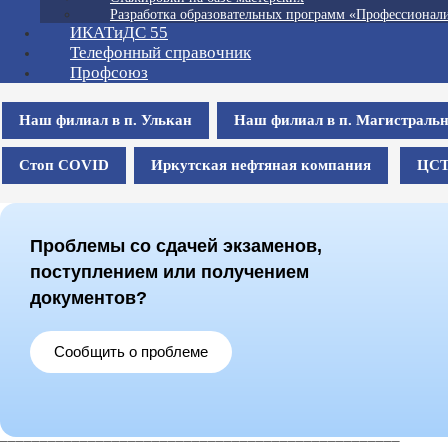
Разработка образовательных программ «Профессионали
ИКАТиДС 55
Телефонный справочник
Профсоюз
Наш филиал в п. Улькан
Наш филиал в п. Магистраль
Стоп COVID
Иркутская нефтяная компания
ЦС
Проблемы со сдачей экзаменов,
поступлением или получением
документов?
Сообщить о проблеме
__________________________________________________