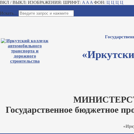
ВКЛ / ВЫКЛ:
ИЗОБРАЖЕНИЯ:
ШРИФТ:
A
A
A
ФОН:
Ц
Ц
Ц
Ц
Для слабовидящих
Электронный журнал
Искать...
Государствен
«Иркутски
МИНИСТЕРС
Государственное бюджетное пр
«Ирк