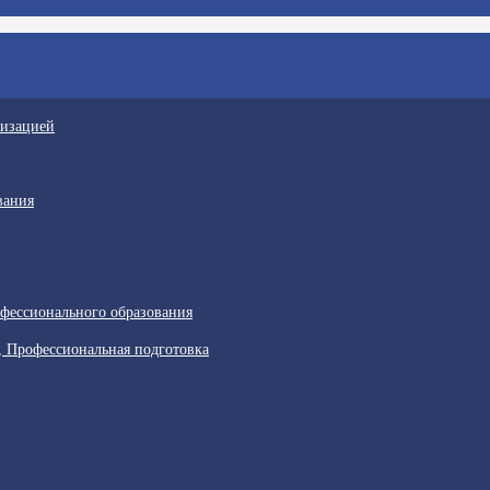
низацией
вания
фессионального образования
, Профессиональная подготовка