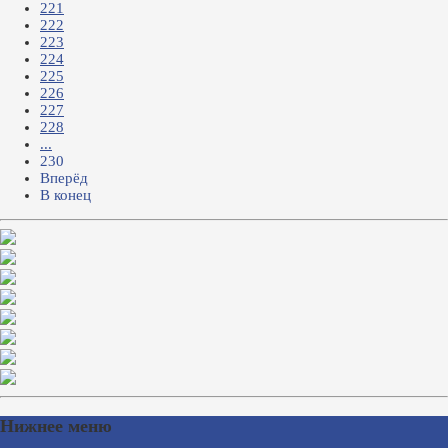
221
222
223
224
225
226
227
228
...
230
Вперёд
В конец
Нижнее меню