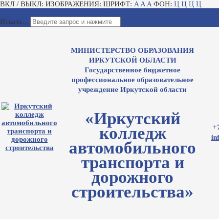
ВКЛ / ВЫКЛ:
ИЗОБРАЖЕНИЯ:
ШРИФТ:
A
A
A
ФОН:
Ц
Ц
Ц
Ц
Для слабовидящих
Электронный журнал
Искать...
МИНИСТЕРСТВО ОБРАЗОВАНИЯ
ИРКУТСКОЙ ОБЛАСТИ
Государственное бюджетное
профессиональное образовательное
учреждение Иркутской области
«Иркутский
+
колледж
in
автомобильного
транспорта и
дорожного
строительства»