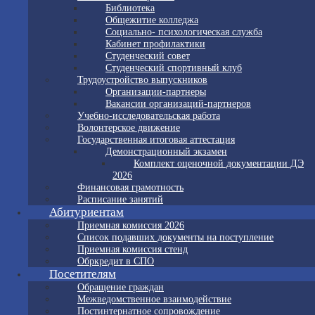
Библиотека
Общежитие колледжа
Социально- психологическая служба
Кабинет профилактики
Студенческий совет
Студенческий спортивный клуб
Трудоустройство выпускников
Организации-партнеры
Вакансии организаций-партнеров
Учебно-исследовательская работа
Волонтерское движение
Государственная итоговая аттестация
Демонстрационный экзамен
Комплект оценочной документации ДЭ
2026
Финансовая грамотность
Расписание занятий
Абитуриентам
Приемная комиссия 2026
Список подавших документы на поступление
Приемная комиссия стенд
Обркредит в СПО
Посетителям
Обращение граждан
Межведомственное взаимодействие
Постинтернатное сопровождение