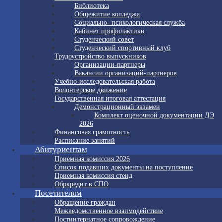
Библиотека
Общежитие колледжа
Социально- психологическая служба
Кабинет профилактики
Студенческий совет
Студенческий спортивный клуб
Трудоустройство выпускников
Организации-партнеры
Вакансии организаций-партнеров
Учебно-исследовательская работа
Волонтерское движение
Государственная итоговая аттестация
Демонстрационный экзамен
Комплект оценочной документации ДЭ
2026
Финансовая грамотность
Расписание занятий
Абитуриентам
Приемная комиссия 2026
Список подавших документы на поступление
Приемная комиссия стенд
Обркредит в СПО
Посетителям
Обращение граждан
Межведомственное взаимодействие
Постинтернатное сопровождение