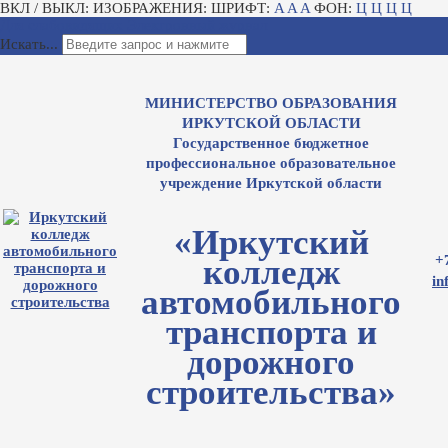
ВКЛ / ВЫКЛ:
ИЗОБРАЖЕНИЯ:
ШРИФТ:
A
A
A
ФОН:
Ц
Ц
Ц
Ц
Для слабовидящих
Электронный журнал
Искать...
МИНИСТЕРСТВО ОБРАЗОВАНИЯ
ИРКУТСКОЙ ОБЛАСТИ
Государственное бюджетное
профессиональное образовательное
учреждение Иркутской области
«Иркутский
+
колледж
in
автомобильного
транспорта и
дорожного
строительства»