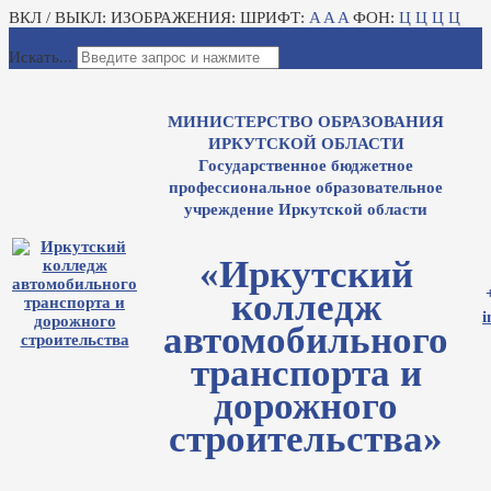
ВКЛ / ВЫКЛ:
ИЗОБРАЖЕНИЯ:
ШРИФТ:
A
A
A
ФОН:
Ц
Ц
Ц
Ц
Для слабовидящих
Электронный журнал
Искать...
МИНИСТЕРСТВО ОБРАЗОВАНИЯ
ИРКУТСКОЙ ОБЛАСТИ
Государственное бюджетное
профессиональное образовательное
учреждение Иркутской области
«Иркутский
колледж
i
автомобильного
транспорта и
дорожного
строительства»