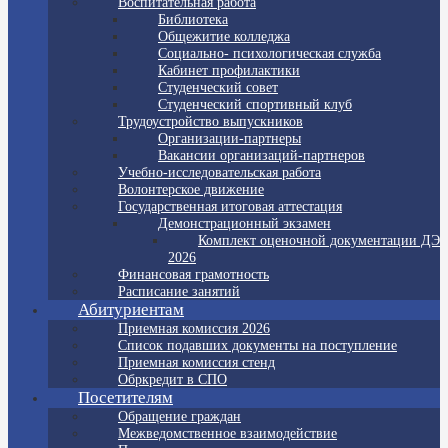
Воспитательная работа
Библиотека
Общежитие колледжа
Социально- психологическая служба
Кабинет профилактики
Студенческий совет
Студенческий спортивный клуб
Трудоустройство выпускников
Организации-партнеры
Вакансии организаций-партнеров
Учебно-исследовательская работа
Волонтерское движение
Государственная итоговая аттестация
Демонстрационный экзамен
Комплект оценочной документации ДЭ
2026
Финансовая грамотность
Расписание занятий
Абитуриентам
Приемная комиссия 2026
Список подавших документы на поступление
Приемная комиссия стенд
Обркредит в СПО
Посетителям
Обращение граждан
Межведомственное взаимодействие