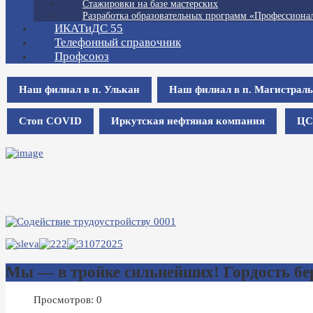
Стажировки на базе мастерских
Разработка образовательных программ «Профессионал
ИКАТиДС 55
Телефонный справочник
Профсоюз
Наш филиал в п. Улькан
Наш филиал в п. Магистрал
Стоп COVID
Иркутская нефтяная компания
ЦС
Мы — в тройке сильнейших! Гордость бер
Просмотров: 0