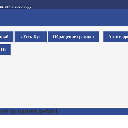
итет» в 2026 году
ьный
г. Усть-Кут
Обращение граждан
Антитерр
ТВ
ет за наших ребят!