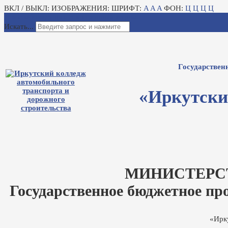
ВКЛ / ВЫКЛ:
ИЗОБРАЖЕНИЯ:
ШРИФТ:
A
A
A
ФОН:
Ц
Ц
Ц
Ц
Для слабовидящих
Электронный журнал
Искать...
Государствен
«Иркутски
МИНИСТЕРС
Государственное бюджетное пр
«Ирк