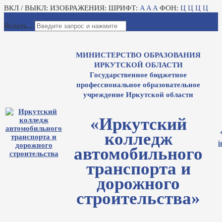
ВКЛ / ВЫКЛ:
ИЗОБРАЖЕНИЯ:
ШРИФТ:
A
A
A
ФОН:
Ц
Ц
Ц
Ц
Для слабовидящих
Электронный журнал
Искать...
МИНИСТЕРСТВО ОБРАЗОВАНИЯ
ИРКУТСКОЙ ОБЛАСТИ
Государственное бюджетное
профессиональное образовательное
учреждение Иркутской области
«Иркутский
колледж
i
автомобильного
транспорта и
дорожного
строительства»