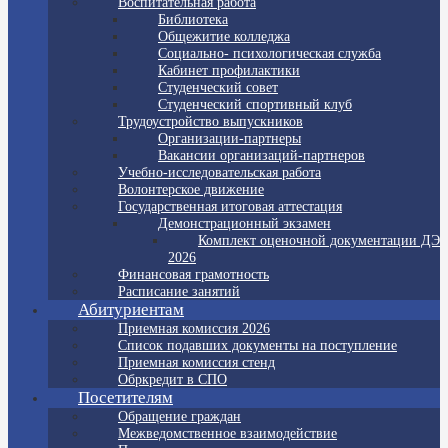
Воспитательная работа
Библиотека
Общежитие колледжа
Социально- психологическая служба
Кабинет профилактики
Студенческий совет
Студенческий спортивный клуб
Трудоустройство выпускников
Организации-партнеры
Вакансии организаций-партнеров
Учебно-исследовательская работа
Волонтерское движение
Государственная итоговая аттестация
Демонстрационный экзамен
Комплект оценочной документации ДЭ
2026
Финансовая грамотность
Расписание занятий
Абитуриентам
Приемная комиссия 2026
Список подавших документы на поступление
Приемная комиссия стенд
Обркредит в СПО
Посетителям
Обращение граждан
Межведомственное взаимодействие