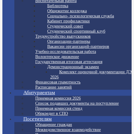
Воспитательная работа
Библиотека
Общежитие колледжа
Социально- психологическая служба
Кабинет профилактики
Студенческий совет
Студенческий спортивный клуб
Трудоустройство выпускников
Организации-партнеры
Вакансии организаций-партнеров
Учебно-исследовательская работа
Волонтерское движение
Государственная итоговая аттестация
Демонстрационный экзамен
Комплект оценочной документации ДЭ
2026
Финансовая грамотность
Расписание занятий
Абитуриентам
Приемная комиссия 2026
Список подавших документы на поступление
Приемная комиссия стенд
Обркредит в СПО
Посетителям
Обращение граждан
Межведомственное взаимодействие