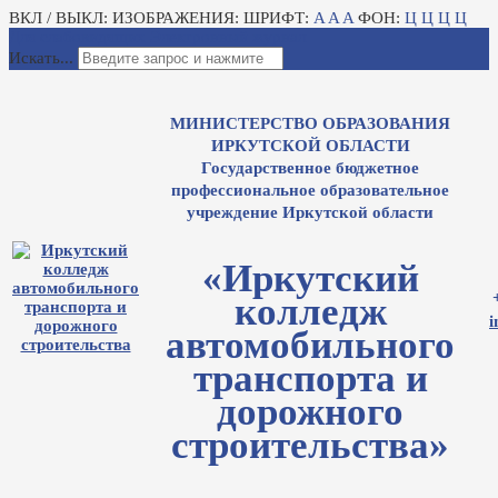
ВКЛ / ВЫКЛ:
ИЗОБРАЖЕНИЯ:
ШРИФТ:
A
A
A
ФОН:
Ц
Ц
Ц
Ц
Для слабовидящих
Электронный журнал
Искать...
МИНИСТЕРСТВО ОБРАЗОВАНИЯ
ИРКУТСКОЙ ОБЛАСТИ
Государственное бюджетное
профессиональное образовательное
учреждение Иркутской области
«Иркутский
колледж
i
автомобильного
транспорта и
дорожного
строительства»