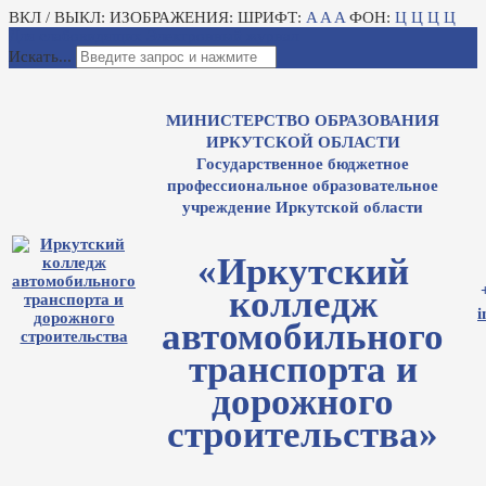
ВКЛ / ВЫКЛ:
ИЗОБРАЖЕНИЯ:
ШРИФТ:
A
A
A
ФОН:
Ц
Ц
Ц
Ц
Для слабовидящих
Электронный журнал
Искать...
МИНИСТЕРСТВО ОБРАЗОВАНИЯ
ИРКУТСКОЙ ОБЛАСТИ
Государственное бюджетное
профессиональное образовательное
учреждение Иркутской области
«Иркутский
колледж
i
автомобильного
транспорта и
дорожного
строительства»