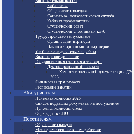
Воспитательная работа
Библиотека
Общежитие колледжа
Социально- психологическая служба
Кабинет профилактики
Студенческий совет
Студенческий спортивный клуб
Трудоустройство выпускников
Организации-партнеры
Вакансии организаций-партнеров
Учебно-исследовательская работа
Волонтерское движение
Государственная итоговая аттестация
Демонстрационный экзамен
Комплект оценочной документации ДЭ
2026
Финансовая грамотность
Расписание занятий
Абитуриентам
Приемная комиссия 2026
Список подавших документы на поступление
Приемная комиссия стенд
Обркредит в СПО
Посетителям
Обращение граждан
Межведомственное взаимодействие