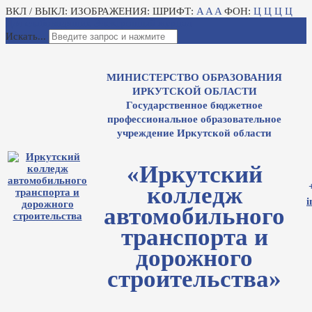
ВКЛ / ВЫКЛ:
ИЗОБРАЖЕНИЯ:
ШРИФТ:
A
A
A
ФОН:
Ц
Ц
Ц
Ц
Для слабовидящих
Электронный журнал
Искать...
МИНИСТЕРСТВО ОБРАЗОВАНИЯ
ИРКУТСКОЙ ОБЛАСТИ
Государственное бюджетное
профессиональное образовательное
учреждение Иркутской области
«Иркутский
колледж
i
автомобильного
транспорта и
дорожного
строительства»