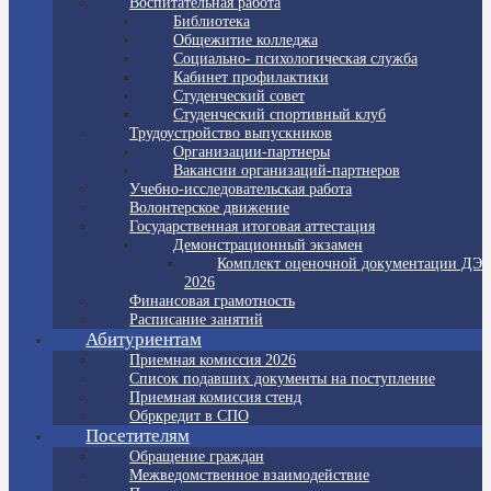
Воспитательная работа
Библиотека
Общежитие колледжа
Социально- психологическая служба
Кабинет профилактики
Студенческий совет
Студенческий спортивный клуб
Трудоустройство выпускников
Организации-партнеры
Вакансии организаций-партнеров
Учебно-исследовательская работа
Волонтерское движение
Государственная итоговая аттестация
Демонстрационный экзамен
Комплект оценочной документации ДЭ
2026
Финансовая грамотность
Расписание занятий
Абитуриентам
Приемная комиссия 2026
Список подавших документы на поступление
Приемная комиссия стенд
Обркредит в СПО
Посетителям
Обращение граждан
Межведомственное взаимодействие