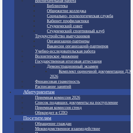
Воспитательная работа
Библиотека
Общежитие колледжа
Социально- психологическая служба
Кабинет профилактики
Студенческий совет
Студенческий спортивный клуб
Трудоустройство выпускников
Организации-партнеры
Вакансии организаций-партнеров
Учебно-исследовательская работа
Волонтерское движение
Государственная итоговая аттестация
Демонстрационный экзамен
Комплект оценочной документации ДЭ
2026
Финансовая грамотность
Расписание занятий
Абитуриентам
Приемная комиссия 2026
Список подавших документы на поступление
Приемная комиссия стенд
Обркредит в СПО
Посетителям
Обращение граждан
Межведомственное взаимодействие