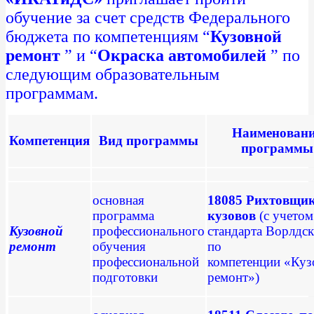
обучение за счет средств Федерального
бюджета по компетенциям “
Кузовной
ремонт
” и “
Окраска автомобилей
” по
следующим образовательным
программам.
Наименован
Компетенция
Вид программы
программы
основная
18085 Рихтовщи
программа
кузовов
(с учетом
Кузовной
профессионального
стандарта Ворлдс
ремонт
обучения
по
профессиональной
компетенции
«Куз
подготовки
ремонт»)