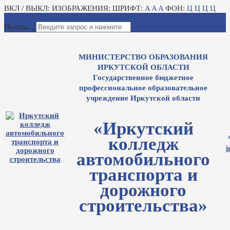
ВКЛ / ВЫКЛ:
ИЗОБРАЖЕНИЯ:
ШРИФТ:
A
A
A
ФОН:
Ц
Ц
Ц
Ц
Для слабовидящих
Электронный журнал
Искать...
МИНИСТЕРСТВО ОБРАЗОВАНИЯ
ИРКУТСКОЙ ОБЛАСТИ
Государственное бюджетное
профессиональное образовательное
учреждение Иркутской области
«Иркутский
колледж
i
автомобильного
транспорта и
дорожного
строительства»