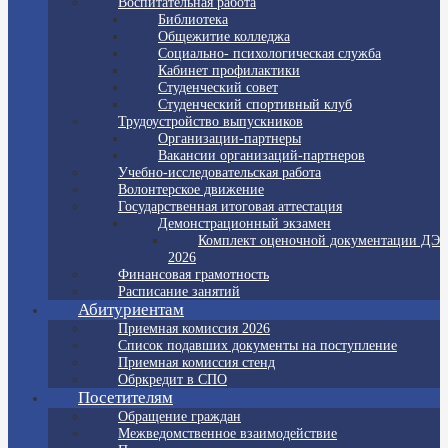
Воспитательная работа
Библиотека
Общежитие колледжа
Социально- психологическая служба
Кабинет профилактики
Студенческий совет
Студенческий спортивный клуб
Трудоустройство выпускников
Организации-партнеры
Вакансии организаций-партнеров
Учебно-исследовательская работа
Волонтерское движение
Государственная итоговая аттестация
Демонстрационный экзамен
Комплект оценочной документации ДЭ
2026
Финансовая грамотность
Расписание занятий
Абитуриентам
Приемная комиссия 2026
Список подавших документы на поступление
Приемная комиссия стенд
Обркредит в СПО
Посетителям
Обращение граждан
Межведомственное взаимодействие