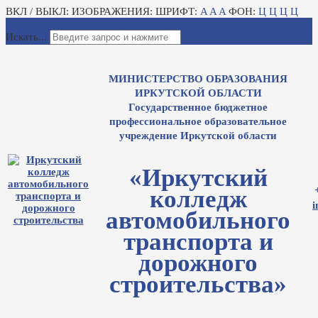
ВКЛ / ВЫКЛ:
ИЗОБРАЖЕНИЯ:
ШРИФТ:
A
A
A
ФОН:
Ц
Ц
Ц
Ц
Для слабовидящих
Электронный журнал
Искать...
МИНИСТЕРСТВО ОБРАЗОВАНИЯ
ИРКУТСКОЙ ОБЛАСТИ
Государственное бюджетное
профессиональное образовательное
учреждение Иркутской области
«Иркутский
колледж
i
автомобильного
транспорта и
дорожного
строительства»