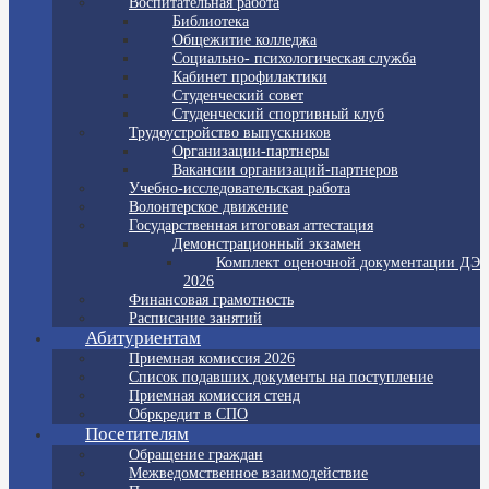
Воспитательная работа
Библиотека
Общежитие колледжа
Социально- психологическая служба
Кабинет профилактики
Студенческий совет
Студенческий спортивный клуб
Трудоустройство выпускников
Организации-партнеры
Вакансии организаций-партнеров
Учебно-исследовательская работа
Волонтерское движение
Государственная итоговая аттестация
Демонстрационный экзамен
Комплект оценочной документации ДЭ
2026
Финансовая грамотность
Расписание занятий
Абитуриентам
Приемная комиссия 2026
Список подавших документы на поступление
Приемная комиссия стенд
Обркредит в СПО
Посетителям
Обращение граждан
Межведомственное взаимодействие