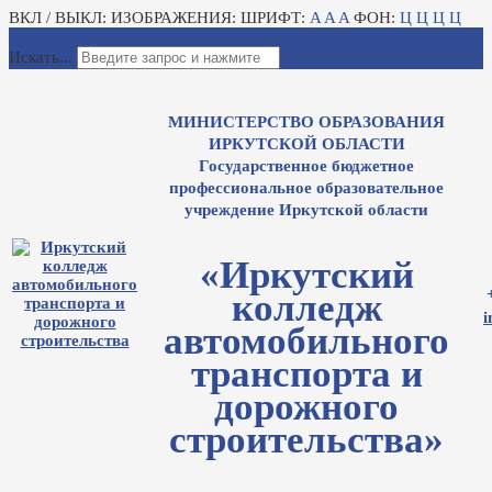
ВКЛ / ВЫКЛ:
ИЗОБРАЖЕНИЯ:
ШРИФТ:
A
A
A
ФОН:
Ц
Ц
Ц
Ц
Для слабовидящих
Электронный журнал
Искать...
МИНИСТЕРСТВО ОБРАЗОВАНИЯ
ИРКУТСКОЙ ОБЛАСТИ
Государственное бюджетное
профессиональное образовательное
учреждение Иркутской области
«Иркутский
колледж
i
автомобильного
транспорта и
дорожного
строительства»