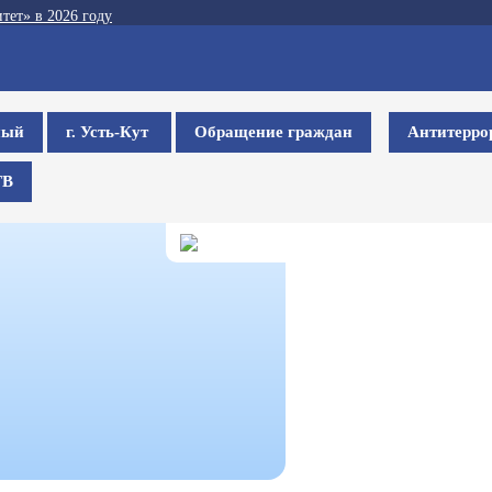
тет» в 2026 году
ный
г. Усть-Кут
Обращение граждан
Антитерро
ТВ