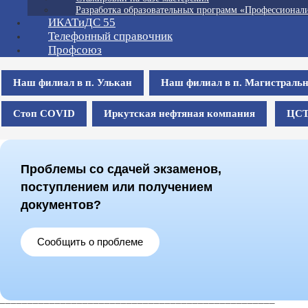
Разработка образовательных программ «Профессионали
ИКАТиДС 55
Телефонный справочник
Профсоюз
Наш филиал в п. Улькан
Наш филиал в п. Магистраль
Стоп COVID
Иркутская нефтяная компания
ЦС
Проблемы со сдачей экзаменов,
поступлением или получением
документов?
Сообщить о проблеме
__________________________________________________