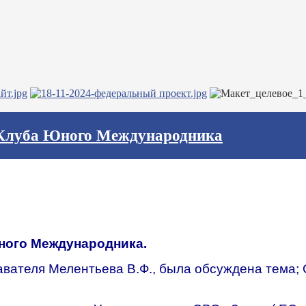
ие Клуба Юного Международника
Юного Международника.
авателя Мелентьева В.Ф., была обсуждена тема;