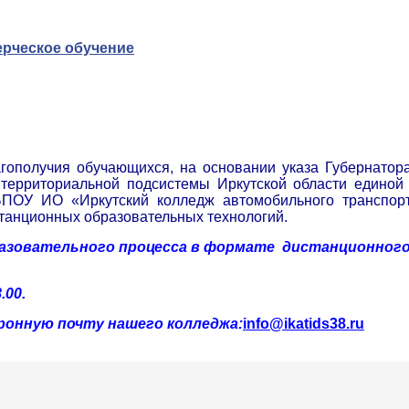
ерческое обучение
агополучия обучающихся, на основании указа Губернатор
ерриториальной подсистемы Иркутской области единой 
БПОУ ИО «Иркутский колледж автомобильного транспорт
танционных образовательных технологий.
разовательного процесса в формате дистанционного
.00.
ронную почту нашего колледжа:
info@ikatids38.ru