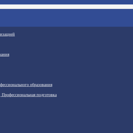
низацией
вания
фессионального образования
, Профессиональная подготовка