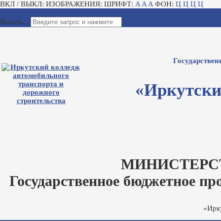
ВКЛ / ВЫКЛ:
ИЗОБРАЖЕНИЯ:
ШРИФТ:
A
A
A
ФОН:
Ц
Ц
Ц
Ц
Для слабовидящих
Электронный журнал
Искать...
Государствен
«Иркутски
МИНИСТЕРС
Государственное бюджетное пр
«Ирк