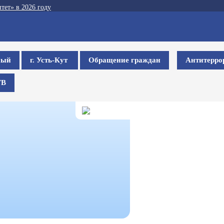
тет» в 2026 году
ный
г. Усть-Кут
Обращение граждан
Антитерро
ТВ