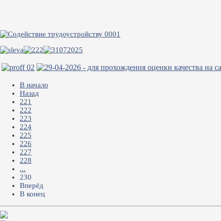
В начало
Назад
221
222
223
224
225
226
227
228
...
230
Вперёд
В конец