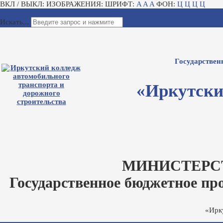
ВКЛ / ВЫКЛ:
ИЗОБРАЖЕНИЯ:
ШРИФТ:
A
A
A
ФОН:
Ц
Ц
Ц
Ц
Для слабовидящих
Электронный журнал
Искать...
Государствен
«Иркутски
МИНИСТЕРС
Государственное бюджетное пр
«Ирк