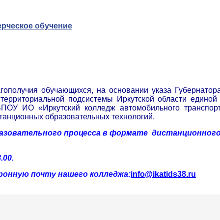
ерческое обучение
агополучия обучающихся, на основании указа Губернатор
ерриториальной подсистемы Иркутской области единой 
БПОУ ИО «Иркутский колледж автомобильного транспорт
танционных образовательных технологий.
разовательного процесса в формате дистанционного
.00.
ронную почту нашего колледжа:
info@ikatids38.ru