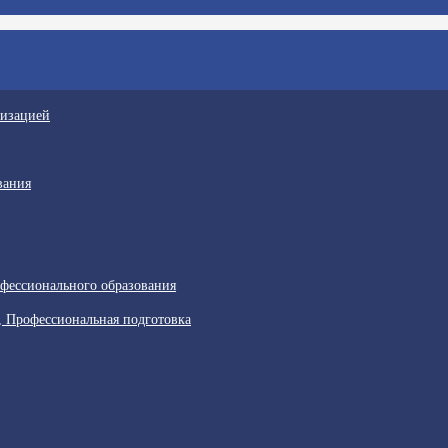
низацией
вания
фессионального образования
, Профессиональная подготовка