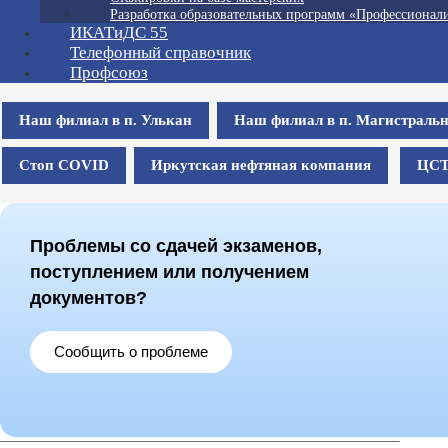
Разработка образовательных программ «Профессионали
ИКАТиДС 55
Телефонный справочник
Профсоюз
Наш филиал в п. Улькан
Наш филиал в п. Магистраль
Стоп COVID
Иркутская нефтяная компания
ЦС
Проблемы со сдачей экзаменов,
поступлением или получением
документов?
Сообщить о проблеме
__________________________________________________