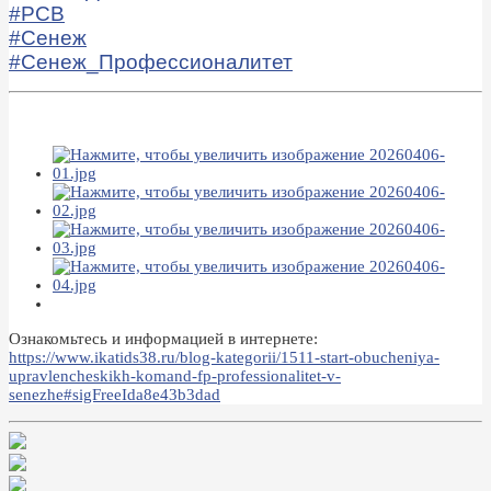
#РСВ
#Сенеж
#Сенеж_Профессионалитет
Ознакомьтесь и информацией в интернете:
https://www.ikatids38.ru/blog-kategorii/1511-start-obucheniya-
upravlencheskikh-komand-fp-professionalitet-v-
senezhe#sigFreeIda8e43b3dad