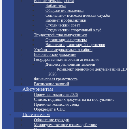
Воспитательная работа
Библиотека
Общежитие колледжа
Социально- психологическая служба
Кабинет профилактики
Студенческий совет
Студенческий спортивный клуб
Трудоустройство выпускников
Организации-партнеры
Вакансии организаций-партнеров
Учебно-исследовательская работа
Волонтерское движение
Государственная итоговая аттестация
Демонстрационный экзамен
Комплект оценочной документации ДЭ
2026
Финансовая грамотность
Расписание занятий
Абитуриентам
Приемная комиссия 2026
Список подавших документы на поступление
Приемная комиссия стенд
Обркредит в СПО
Посетителям
Обращение граждан
Межведомственное взаимодействие