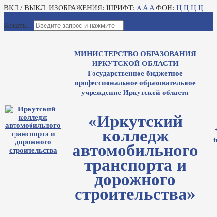
ВКЛ / ВЫКЛ:
ИЗОБРАЖЕНИЯ:
ШРИФТ:
A
A
A
ФОН:
Ц
Ц
Ц
Ц
Для слабовидящих
Электронный журнал
Искать...
МИНИСТЕРСТВО ОБРАЗОВАНИЯ
ИРКУТСКОЙ ОБЛАСТИ
Государственное бюджетное
профессиональное образовательное
учреждение Иркутской области
«Иркутский
колледж
i
автомобильного
транспорта и
дорожного
строительства»