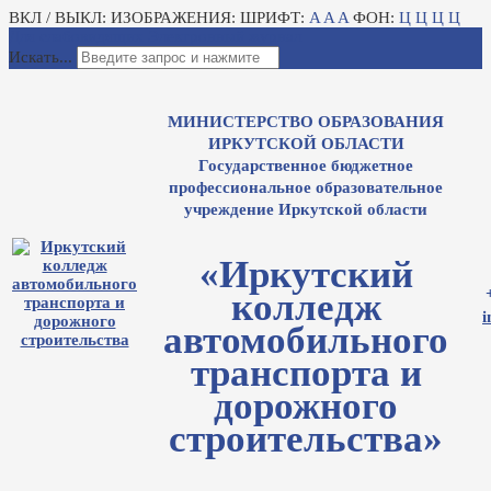
ВКЛ / ВЫКЛ:
ИЗОБРАЖЕНИЯ:
ШРИФТ:
A
A
A
ФОН:
Ц
Ц
Ц
Ц
Для слабовидящих
Электронный журнал
Искать...
МИНИСТЕРСТВО ОБРАЗОВАНИЯ
ИРКУТСКОЙ ОБЛАСТИ
Государственное бюджетное
профессиональное образовательное
учреждение Иркутской области
«Иркутский
колледж
i
автомобильного
транспорта и
дорожного
строительства»