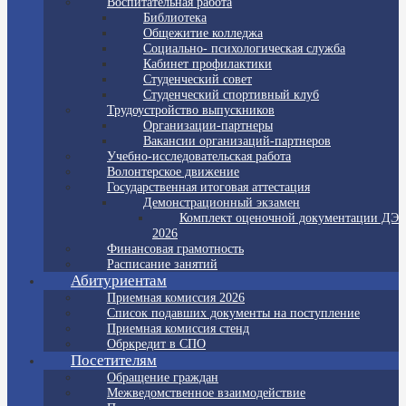
Воспитательная работа
Библиотека
Общежитие колледжа
Социально- психологическая служба
Кабинет профилактики
Студенческий совет
Студенческий спортивный клуб
Трудоустройство выпускников
Организации-партнеры
Вакансии организаций-партнеров
Учебно-исследовательская работа
Волонтерское движение
Государственная итоговая аттестация
Демонстрационный экзамен
Комплект оценочной документации ДЭ
2026
Финансовая грамотность
Расписание занятий
Абитуриентам
Приемная комиссия 2026
Список подавших документы на поступление
Приемная комиссия стенд
Обркредит в СПО
Посетителям
Обращение граждан
Межведомственное взаимодействие