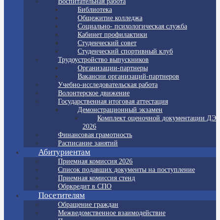
Воспитательная работа
Библиотека
Общежитие колледжа
Социально- психологическая служба
Кабинет профилактики
Студенческий совет
Студенческий спортивный клуб
Трудоустройство выпускников
Организации-партнеры
Вакансии организаций-партнеров
Учебно-исследовательская работа
Волонтерское движение
Государственная итоговая аттестация
Демонстрационный экзамен
Комплект оценочной документации ДЭ
2026
Финансовая грамотность
Расписание занятий
Абитуриентам
Приемная комиссия 2026
Список подавших документы на поступление
Приемная комиссия стенд
Обркредит в СПО
Посетителям
Обращение граждан
Межведомственное взаимодействие