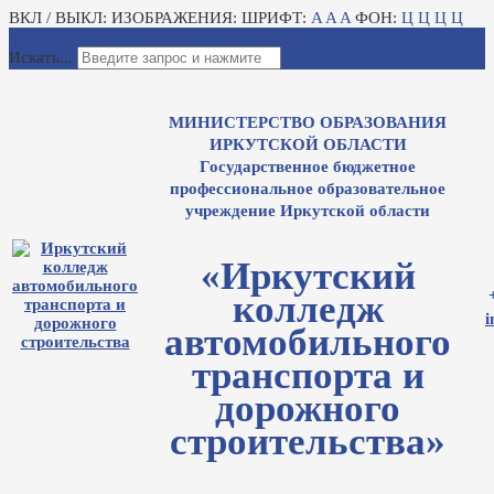
ВКЛ / ВЫКЛ:
ИЗОБРАЖЕНИЯ:
ШРИФТ:
A
A
A
ФОН:
Ц
Ц
Ц
Ц
Для слабовидящих
Электронный журнал
Искать...
МИНИСТЕРСТВО ОБРАЗОВАНИЯ
ИРКУТСКОЙ ОБЛАСТИ
Государственное бюджетное
профессиональное образовательное
учреждение Иркутской области
«Иркутский
колледж
i
автомобильного
транспорта и
дорожного
строительства»