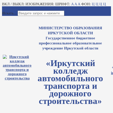
ВКЛ / ВЫКЛ:
ИЗОБРАЖЕНИЯ:
ШРИФТ:
A
A
A
ФОН:
Ц
Ц
Ц
Ц
Для слабовидящих
Электронный журнал
Искать...
МИНИСТЕРСТВО ОБРАЗОВАНИЯ
ИРКУТСКОЙ ОБЛАСТИ
Государственное бюджетное
профессиональное образовательное
учреждение Иркутской области
«Иркутский
колледж
i
автомобильного
транспорта и
дорожного
строительства»