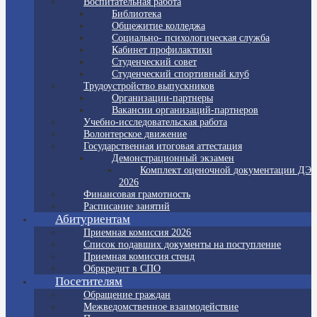
Воспитательная работа
Библиотека
Общежитие колледжа
Социально- психологическая служба
Кабинет профилактики
Студенческий совет
Студенческий спортивный клуб
Трудоустройство выпускников
Организации-партнеры
Вакансии организаций-партнеров
Учебно-исследовательская работа
Волонтерское движение
Государственная итоговая аттестация
Демонстрационный экзамен
Комплект оценочной документации ДЭ
2026
Финансовая грамотность
Расписание занятий
Абитуриентам
Приемная комиссия 2026
Список подавших документы на поступление
Приемная комиссия стенд
Обркредит в СПО
Посетителям
Обращение граждан
Межведомственное взаимодействие