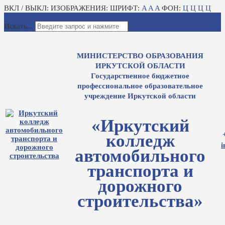
ВКЛ / ВЫКЛ:
ИЗОБРАЖЕНИЯ:
ШРИФТ:
A
A
A
ФОН:
Ц
Ц
Ц
Ц
Для слабовидящих
Электронный журнал
Искать...
МИНИСТЕРСТВО ОБРАЗОВАНИЯ
ИРКУТСКОЙ ОБЛАСТИ
Государственное бюджетное
профессиональное образовательное
учреждение Иркутской области
«Иркутский
колледж
i
автомобильного
транспорта и
дорожного
строительства»