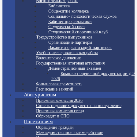
Воспитательная работа
Библиотека
Общежитие колледжа
Социально- психологическая служба
Кабинет профилактики
Студенческий совет
Студенческий спортивный клуб
Трудоустройство выпускников
Организации-партнеры
Вакансии организаций-партнеров
Учебно-исследовательская работа
Волонтерское движение
Государственная итоговая аттестация
Демонстрационный экзамен
Комплект оценочной документации ДЭ
2026
Финансовая грамотность
Расписание занятий
Абитуриентам
Приемная комиссия 2026
Список подавших документы на поступление
Приемная комиссия стенд
Обркредит в СПО
Посетителям
Обращение граждан
Межведомственное взаимодействие