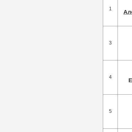
1
Ал
3
4
Е
5