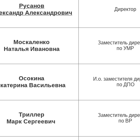
Русанов
Директор
ександр Александрович
Москаленко
Заместитель дире
Наталья Ивановна
по УМР
Осокина
И.о. заместителя д
катерина Васильевна
по ДПО
Триллер
Заместитель дире
Марк Сергеевич
по ВР