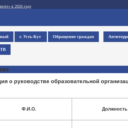
итет» в 2026 году
ьный
г. Усть-Кут
Обращение граждан
Антитерр
ТВ
тво
я о руководстве образовательной организа
Ф.И.О.
Должность