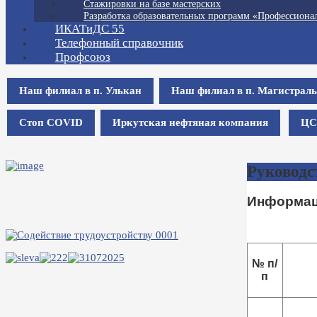
Стажировки на базе мастерских
Разработка образовательных программ «Профессионал
ИКАТиДС 55
Телефонный справочник
Профсоюз
Наш филиал в п. Улькан
Наш филиал в п. Магистрал
Стоп COVID
Иркутская нефтяная компания
ЦС
Руководс
Информаци
№ п/
п