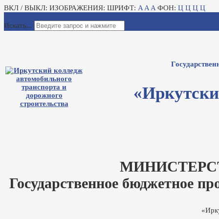
ВКЛ / ВЫКЛ:
ИЗОБРАЖЕНИЯ:
ШРИФТ:
A
A
A
ФОН:
Ц
Ц
Ц
Ц
Для слабовидящих
Электронный журнал
Искать...
Государствен
«Иркутски
МИНИСТЕРС
Государственное бюджетное пр
«Ирк