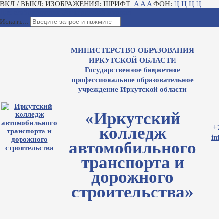
ВКЛ / ВЫКЛ:
ИЗОБРАЖЕНИЯ:
ШРИФТ:
A
A
A
ФОН:
Ц
Ц
Ц
Ц
Для слабовидящих
Электронный журнал
Искать...
МИНИСТЕРСТВО ОБРАЗОВАНИЯ
ИРКУТСКОЙ ОБЛАСТИ
Государственное бюджетное
профессиональное образовательное
учреждение Иркутской области
«Иркутский
+
колледж
in
автомобильного
транспорта и
дорожного
строительства»