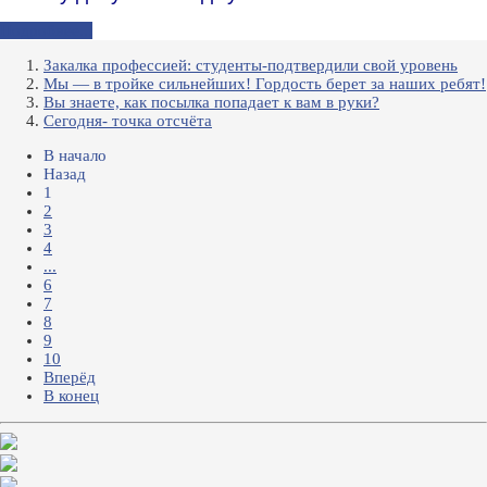
Подробнее...
Закалка профессией: студенты-подтвердили свой уровень
Мы — в тройке сильнейших! Гордость берет за наших ребят!
Вы знаете, как посылка попадает к вам в руки?
Сегодня- точка отсчёта
В начало
Назад
1
2
3
4
...
6
7
8
9
10
Вперёд
В конец