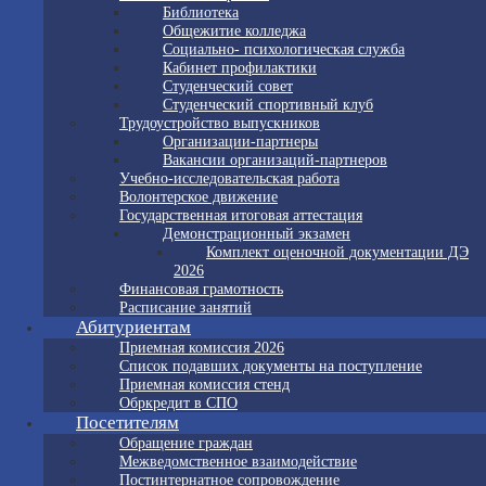
Библиотека
Общежитие колледжа
Социально- психологическая служба
Кабинет профилактики
Студенческий совет
Студенческий спортивный клуб
Трудоустройство выпускников
Организации-партнеры
Вакансии организаций-партнеров
Учебно-исследовательская работа
Волонтерское движение
Государственная итоговая аттестация
Демонстрационный экзамен
Комплект оценочной документации ДЭ
2026
Финансовая грамотность
Расписание занятий
Абитуриентам
Приемная комиссия 2026
Список подавших документы на поступление
Приемная комиссия стенд
Обркредит в СПО
Посетителям
Обращение граждан
Межведомственное взаимодействие
Постинтернатное сопровождение