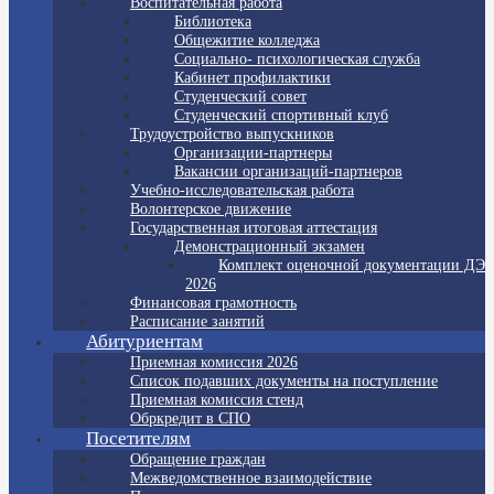
Воспитательная работа
Библиотека
Общежитие колледжа
Социально- психологическая служба
Кабинет профилактики
Студенческий совет
Студенческий спортивный клуб
Трудоустройство выпускников
Организации-партнеры
Вакансии организаций-партнеров
Учебно-исследовательская работа
Волонтерское движение
Государственная итоговая аттестация
Демонстрационный экзамен
Комплект оценочной документации ДЭ
2026
Финансовая грамотность
Расписание занятий
Абитуриентам
Приемная комиссия 2026
Список подавших документы на поступление
Приемная комиссия стенд
Обркредит в СПО
Посетителям
Обращение граждан
Межведомственное взаимодействие