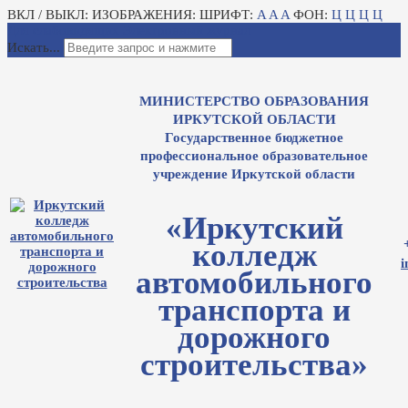
ВКЛ / ВЫКЛ:
ИЗОБРАЖЕНИЯ:
ШРИФТ:
A
A
A
ФОН:
Ц
Ц
Ц
Ц
Для слабовидящих
Электронный журнал
Искать...
МИНИСТЕРСТВО ОБРАЗОВАНИЯ
ИРКУТСКОЙ ОБЛАСТИ
Государственное бюджетное
профессиональное образовательное
учреждение Иркутской области
«Иркутский
колледж
i
автомобильного
транспорта и
дорожного
строительства»