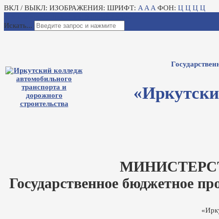
ВКЛ / ВЫКЛ:
ИЗОБРАЖЕНИЯ:
ШРИФТ:
A
A
A
ФОН:
Ц
Ц
Ц
Ц
Для слабовидящих
Электронный журнал
Искать...
Государствен
«Иркутски
МИНИСТЕРС
Государственное бюджетное пр
«Ирк