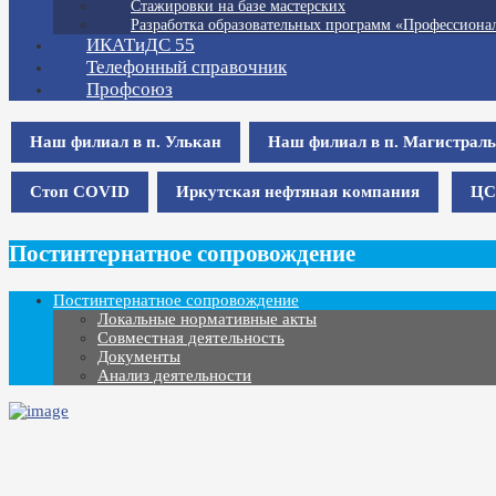
Стажировки на базе мастерских
Разработка образовательных программ «Профессионал
ИКАТиДС 55
Телефонный справочник
Профсоюз
Наш филиал в п. Улькан
Наш филиал в п. Магистрал
Стоп COVID
Иркутская нефтяная компания
ЦС
Постинтернатное сопровождение
Постинтернатное сопровождение
Локальные нормативные акты
Совместная деятельность
Документы
Анализ деятельности