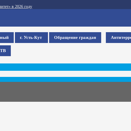
итет» в 2026 году
ьный
г. Усть-Кут
Обращение граждан
Антитерр
ТВ