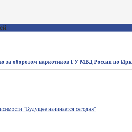
ей
ю за оборотом наркотиков ГУ МВД России по Ирк
висимости "Будущее начинается сегодня"