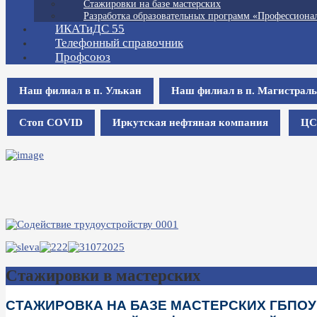
Стажировки на базе мастерских
Разработка образовательных программ «Профессионал
ИКАТиДС 55
Телефонный справочник
Профсоюз
Наш филиал в п. Улькан
Наш филиал в п. Магистрал
Стоп COVID
Иркутская нефтяная компания
ЦС
Стажировки в мастерских
СТАЖИРОВКА НА БАЗЕ МАСТЕРСКИХ ГБПОУ