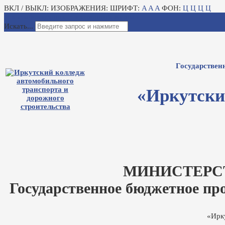
ВКЛ / ВЫКЛ:
ИЗОБРАЖЕНИЯ:
ШРИФТ:
A
A
A
ФОН:
Ц
Ц
Ц
Ц
Для слабовидящих
Электронный журнал
Искать...
Государствен
«Иркутски
МИНИСТЕРС
Государственное бюджетное пр
«Ирк