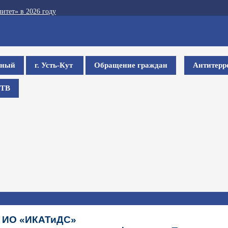
итет» в 2026 году
ьный
г. Усть-Кут
Обращение граждан
Антитерр
ТВ
 ИО «ИКАТиДС»