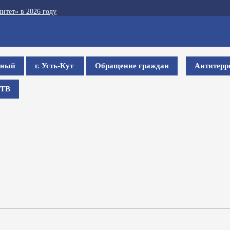
итет» в 2026 году
ьный
г. Усть-Кут
Обращение граждан
Антитерр
ТВ