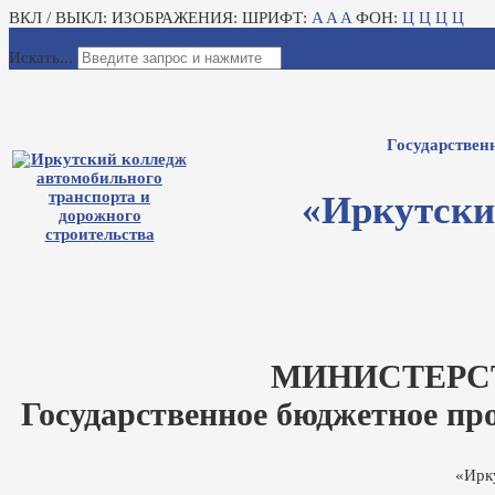
ВКЛ / ВЫКЛ:
ИЗОБРАЖЕНИЯ:
ШРИФТ:
A
A
A
ФОН:
Ц
Ц
Ц
Ц
Для слабовидящих
Электронный журнал
Искать...
Государствен
«Иркутски
МИНИСТЕРС
Государственное бюджетное пр
«Ирк