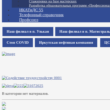
Стажировки на базе мастерских
Разработка образовательных программ «Профессионал
ИКАТиДС 55
Телефонный справочник
Профсоюз
Наш филиал в п. Улькан
Наш филиал в п. Магистрал
Стоп COVID
Иркутская нефтяная компания
ЦС
В категории нет материалов.