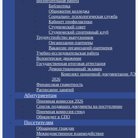
Воспитательная работа
Библиотека
Общежитие колледжа
Социально- психологическая служба
Кабинет профилактики
Студенческий совет
Студенческий спортивный клуб
Трудоустройство выпускников
Организации-партнеры
Вакансии организаций-партнеров
Учебно-исследовательская работа
Волонтерское движение
Государственная итоговая аттестация
Демонстрационный экзамен
Комплект оценочной документации ДЭ
2026
Финансовая грамотность
Расписание занятий
Абитуриентам
Приемная комиссия 2026
Список подавших документы на поступление
Приемная комиссия стенд
Обркредит в СПО
Посетителям
Обращение граждан
Межведомственное взаимодействие