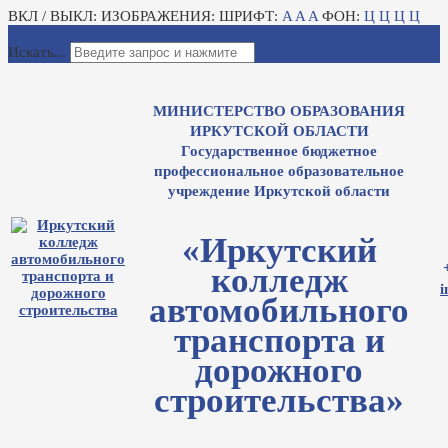
ВКЛ / ВЫКЛ:
ИЗОБРАЖЕНИЯ:
ШРИФТ:
A
A
A
ФОН:
Ц
Ц
Ц
Ц
Для слабовидящих
Электронный журнал
Искать...
МИНИСТЕРСТВО ОБРАЗОВАНИЯ
ИРКУТСКОЙ ОБЛАСТИ
Государственное бюджетное
профессиональное образовательное
учреждение Иркутской области
«Иркутский
колледж
i
автомобильного
транспорта и
дорожного
строительства»