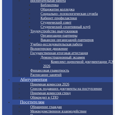
Воспитательная работа
Библиотека
Общежитие колледжа
Социально- психологическая служба
Кабинет профилактики
Студенческий совет
Студенческий спортивный клуб
Трудоустройство выпускников
Организации-партнеры
Вакансии организаций-партнеров
Учебно-исследовательская работа
Волонтерское движение
Государственная итоговая аттестация
Демонстрационный экзамен
Комплект оценочной документации ДЭ
2026
Финансовая грамотность
Расписание занятий
Абитуриентам
Приемная комиссия 2026
Список подавших документы на поступление
Приемная комиссия стенд
Обркредит в СПО
Посетителям
Обращение граждан
Межведомственное взаимодействие