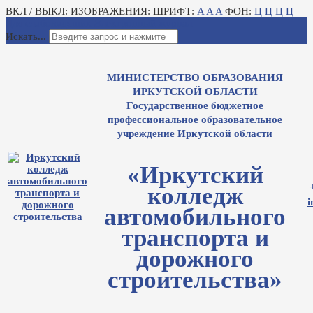
ВКЛ / ВЫКЛ:
ИЗОБРАЖЕНИЯ:
ШРИФТ:
A
A
A
ФОН:
Ц
Ц
Ц
Ц
Для слабовидящих
Электронный журнал
Искать...
МИНИСТЕРСТВО ОБРАЗОВАНИЯ
ИРКУТСКОЙ ОБЛАСТИ
Государственное бюджетное
профессиональное образовательное
учреждение Иркутской области
«Иркутский
колледж
i
автомобильного
транспорта и
дорожного
строительства»