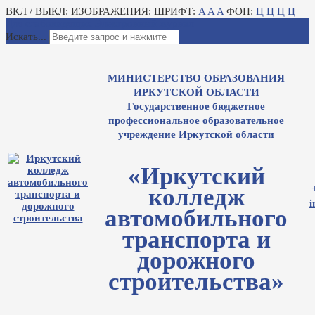
ВКЛ / ВЫКЛ:
ИЗОБРАЖЕНИЯ:
ШРИФТ:
A
A
A
ФОН:
Ц
Ц
Ц
Ц
Для слабовидящих
Электронный журнал
Искать...
МИНИСТЕРСТВО ОБРАЗОВАНИЯ
ИРКУТСКОЙ ОБЛАСТИ
Государственное бюджетное
профессиональное образовательное
учреждение Иркутской области
«Иркутский
колледж
i
автомобильного
транспорта и
дорожного
строительства»