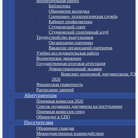
Воспитательная работа
Библиотека
Общежитие колледжа
Социально- психологическая служба
Кабинет профилактики
Студенческий совет
Студенческий спортивный клуб
Трудоустройство выпускников
Организации-партнеры
Вакансии организаций-партнеров
Учебно-исследовательская работа
Волонтерское движение
Государственная итоговая аттестация
Демонстрационный экзамен
Комплект оценочной документации ДЭ
2026
Финансовая грамотность
Расписание занятий
Абитуриентам
Приемная комиссия 2026
Список подавших документы на поступление
Приемная комиссия стенд
Обркредит в СПО
Посетителям
Обращение граждан
Межведомственное взаимодействие