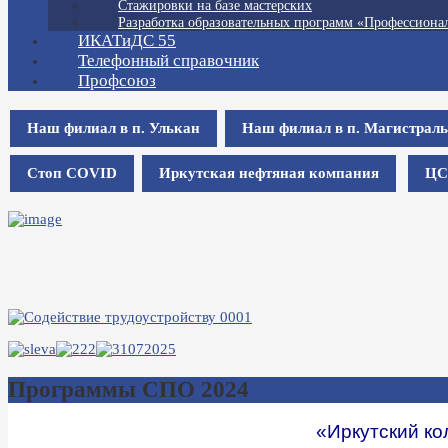
Стажировки на базе мастерских
Разработка образовательных программ «Профессионал
ИКАТиДС 55
Телефонный справочник
Профсоюз
Наш филиал в п. Улькан
Наш филиал в п. Магистрал
Стоп COVID
Иркутская нефтяная компания
ЦС
Программы СПО 2024
«Иркутский ко