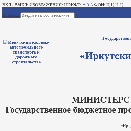
ВКЛ / ВЫКЛ:
ИЗОБРАЖЕНИЯ:
ШРИФТ:
A
A
A
ФОН:
Ц
Ц
Ц
Ц
Для слабовидящих
Электронный журнал
Искать...
Государствен
«Иркутски
МИНИСТЕРС
Государственное бюджетное пр
«Ирк