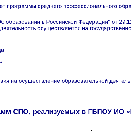
ет программы среднего профессионального обр
б образовании в Российской Федерации" от 29.12
деятельность осуществляется на государстве
нно
да
а
зия на осуществление образовательной деятель
амм СПО, реализуемых в ГБПОУ ИО «И