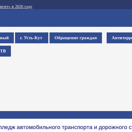
итет» в 2026 году
ьный
г. Усть-Кут
Обращение граждан
Антитерр
ТВ
лледж автомобильного транспорта и дорожного 