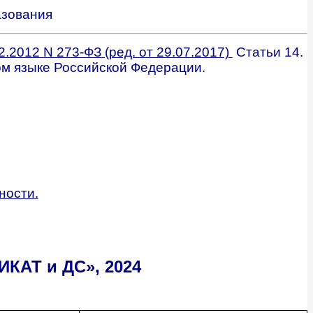
азования
.2012 N 273-ФЗ (ред. от 29.07.2017)
Стать
и
14.
м языке Российск
о
й Федерации
.
ности
.
КАТ и ДС», 2024