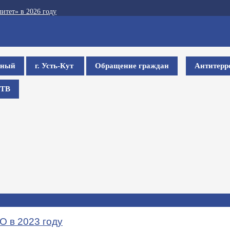
итет» в 2026 году
ьный
г. Усть-Кут
Обращение граждан
Антитерр
ТВ
 в 2023 году