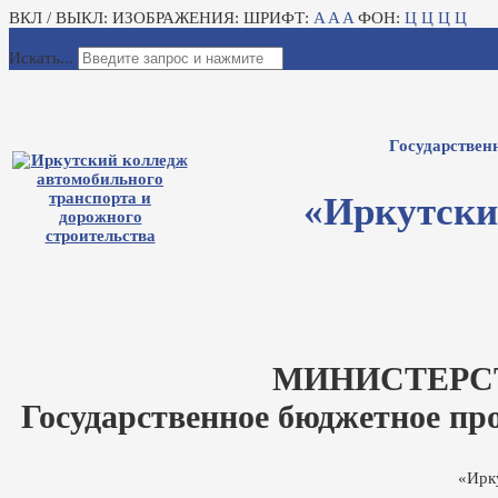
ВКЛ / ВЫКЛ:
ИЗОБРАЖЕНИЯ:
ШРИФТ:
A
A
A
ФОН:
Ц
Ц
Ц
Ц
Для слабовидящих
Электронный журнал
Искать...
Государствен
«Иркутски
МИНИСТЕРС
Государственное бюджетное пр
«Ирк