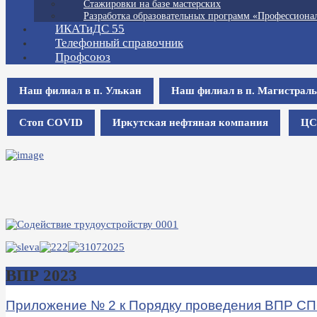
Стажировки на базе мастерских
Разработка образовательных программ «Профессионал
ИКАТиДС 55
Телефонный справочник
Профсоюз
Наш филиал в п. Улькан
Наш филиал в п. Магистрал
Стоп COVID
Иркутская нефтяная компания
ЦС
ВПР 2023
Приложение № 2 к Порядку проведения ВПР СПО