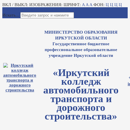
ВКЛ / ВЫКЛ:
ИЗОБРАЖЕНИЯ:
ШРИФТ:
A
A
A
ФОН:
Ц
Ц
Ц
Ц
Для слабовидящих
Электронный журнал
Искать...
МИНИСТЕРСТВО ОБРАЗОВАНИЯ
ИРКУТСКОЙ ОБЛАСТИ
Государственное бюджетное
профессиональное образовательное
учреждение Иркутской области
«Иркутский
колледж
i
автомобильного
транспорта и
дорожного
строительства»