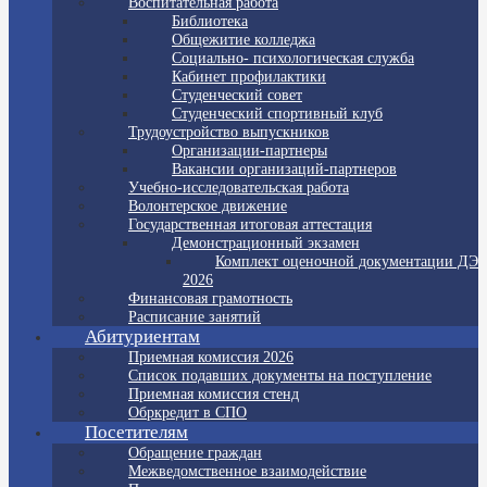
Воспитательная работа
Библиотека
Общежитие колледжа
Социально- психологическая служба
Кабинет профилактики
Студенческий совет
Студенческий спортивный клуб
Трудоустройство выпускников
Организации-партнеры
Вакансии организаций-партнеров
Учебно-исследовательская работа
Волонтерское движение
Государственная итоговая аттестация
Демонстрационный экзамен
Комплект оценочной документации ДЭ
2026
Финансовая грамотность
Расписание занятий
Абитуриентам
Приемная комиссия 2026
Список подавших документы на поступление
Приемная комиссия стенд
Обркредит в СПО
Посетителям
Обращение граждан
Межведомственное взаимодействие