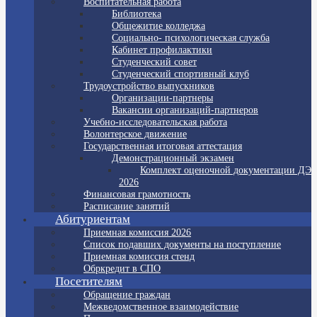
Воспитательная работа
Библиотека
Общежитие колледжа
Социально- психологическая служба
Кабинет профилактики
Студенческий совет
Студенческий спортивный клуб
Трудоустройство выпускников
Организации-партнеры
Вакансии организаций-партнеров
Учебно-исследовательская работа
Волонтерское движение
Государственная итоговая аттестация
Демонстрационный экзамен
Комплект оценочной документации ДЭ
2026
Финансовая грамотность
Расписание занятий
Абитуриентам
Приемная комиссия 2026
Список подавших документы на поступление
Приемная комиссия стенд
Обркредит в СПО
Посетителям
Обращение граждан
Межведомственное взаимодействие