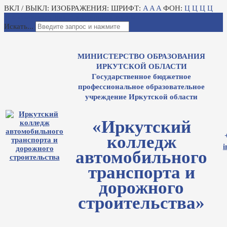
ВКЛ / ВЫКЛ:
ИЗОБРАЖЕНИЯ:
ШРИФТ:
A
A
A
ФОН:
Ц
Ц
Ц
Ц
Для слабовидящих
Электронный журнал
Искать...
МИНИСТЕРСТВО ОБРАЗОВАНИЯ
ИРКУТСКОЙ ОБЛАСТИ
Государственное бюджетное
профессиональное образовательное
учреждение Иркутской области
«Иркутский
колледж
i
автомобильного
транспорта и
дорожного
строительства»