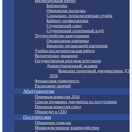
Воспитательная работа
Библиотека
Общежитие колледжа
Социально- психологическая служба
Кабинет профилактики
Студенческий совет
Студенческий спортивный клуб
Трудоустройство выпускников
Организации-партнеры
Вакансии организаций-партнеров
Учебно-исследовательская работа
Волонтерское движение
Государственная итоговая аттестация
Демонстрационный экзамен
Комплект оценочной документации ДЭ
2026
Финансовая грамотность
Расписание занятий
Абитуриентам
Приемная комиссия 2026
Список подавших документы на поступление
Приемная комиссия стенд
Обркредит в СПО
Посетителям
Обращение граждан
Межведомственное взаимодействие