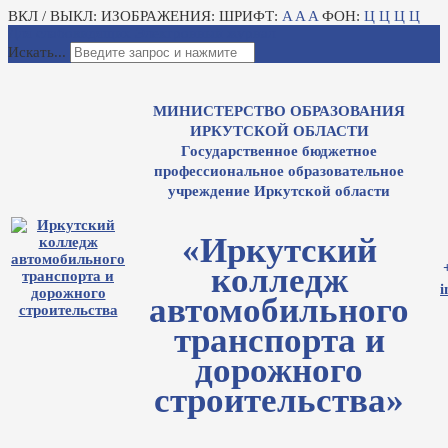
ВКЛ / ВЫКЛ:
ИЗОБРАЖЕНИЯ:
ШРИФТ:
A
A
A
ФОН:
Ц
Ц
Ц
Ц
Для слабовидящих
Электронный журнал
Искать...
МИНИСТЕРСТВО ОБРАЗОВАНИЯ
ИРКУТСКОЙ ОБЛАСТИ
Государственное бюджетное
профессиональное образовательное
учреждение Иркутской области
«Иркутский
колледж
i
автомобильного
транспорта и
дорожного
строительства»