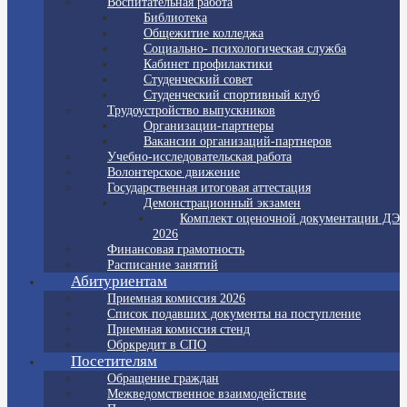
Воспитательная работа
Библиотека
Общежитие колледжа
Социально- психологическая служба
Кабинет профилактики
Студенческий совет
Студенческий спортивный клуб
Трудоустройство выпускников
Организации-партнеры
Вакансии организаций-партнеров
Учебно-исследовательская работа
Волонтерское движение
Государственная итоговая аттестация
Демонстрационный экзамен
Комплект оценочной документации ДЭ
2026
Финансовая грамотность
Расписание занятий
Абитуриентам
Приемная комиссия 2026
Список подавших документы на поступление
Приемная комиссия стенд
Обркредит в СПО
Посетителям
Обращение граждан
Межведомственное взаимодействие