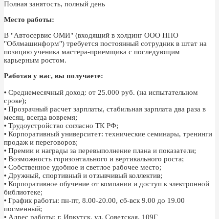
Полная занятость, полный день
Место работы:
В "Автосервис ОМИ" (входящий в холдинг ООО НПО
"Облмашинформ") требуется постоянный сотрудник в штат на
позицию ученика мастера-приемщика с последующим
карьерным ростом.
Работая у нас, вы получаете:
• Среднемесячный доход: от 25.000 руб. (на испытательном
сроке);
• Прозрачный расчет зарплаты, стабильная зарплата два раза в
месяц, всегда вовремя;
• Трудоустройство согласно ТК РФ;
• Корпоративный университет: технические семинары, тренинги
продаж и переговоров;
• Премии и награды за перевыполнение плана и показатели;
• Возможность горизонтального и вертикального роста;
• Собственное удобное и светлое рабочее место;
• Дружный, спортивный и отзывчивый коллектив;
• Корпоративное обучение от компании и доступ к электронной
библиотеке;
• График работы: пн-пт, 8.00-20.00, сб-вск 9.00 до 19.00
посменный;
• Адрес работы: г. Иркутск, ул. Советская, 109Г