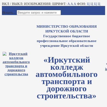
ВКЛ / ВЫКЛ:
ИЗОБРАЖЕНИЯ:
ШРИФТ:
A
A
A
ФОН:
Ц
Ц
Ц
Ц
Для слабовидящих
Электронный журнал
Искать...
МИНИСТЕРСТВО ОБРАЗОВАНИЯ
ИРКУТСКОЙ ОБЛАСТИ
Государственное бюджетное
профессиональное образовательное
учреждение Иркутской области
«Иркутский
колледж
i
автомобильного
транспорта и
дорожного
строительства»