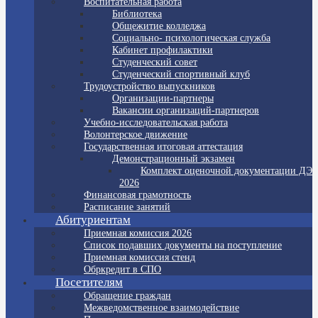
Воспитательная работа
Библиотека
Общежитие колледжа
Социально- психологическая служба
Кабинет профилактики
Студенческий совет
Студенческий спортивный клуб
Трудоустройство выпускников
Организации-партнеры
Вакансии организаций-партнеров
Учебно-исследовательская работа
Волонтерское движение
Государственная итоговая аттестация
Демонстрационный экзамен
Комплект оценочной документации ДЭ
2026
Финансовая грамотность
Расписание занятий
Абитуриентам
Приемная комиссия 2026
Список подавших документы на поступление
Приемная комиссия стенд
Обркредит в СПО
Посетителям
Обращение граждан
Межведомственное взаимодействие