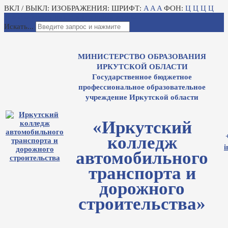
ВКЛ / ВЫКЛ:
ИЗОБРАЖЕНИЯ:
ШРИФТ:
A
A
A
ФОН:
Ц
Ц
Ц
Ц
Для слабовидящих
Электронный журнал
Искать...
МИНИСТЕРСТВО ОБРАЗОВАНИЯ
ИРКУТСКОЙ ОБЛАСТИ
Государственное бюджетное
профессиональное образовательное
учреждение Иркутской области
«Иркутский
колледж
i
автомобильного
транспорта и
дорожного
строительства»