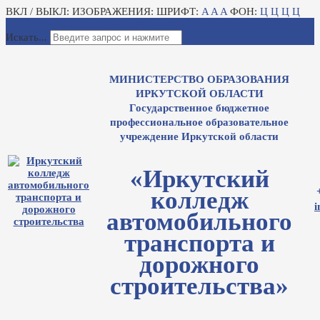
ВКЛ / ВЫКЛ:
ИЗОБРАЖЕНИЯ:
ШРИФТ:
A
A
A
ФОН:
Ц
Ц
Ц
Ц
Для слабовидящих
Электронный журнал
Искать...
МИНИСТЕРСТВО ОБРАЗОВАНИЯ
ИРКУТСКОЙ ОБЛАСТИ
Государственное бюджетное
профессиональное образовательное
учреждение Иркутской области
«Иркутский
колледж
i
автомобильного
транспорта и
дорожного
строительства»