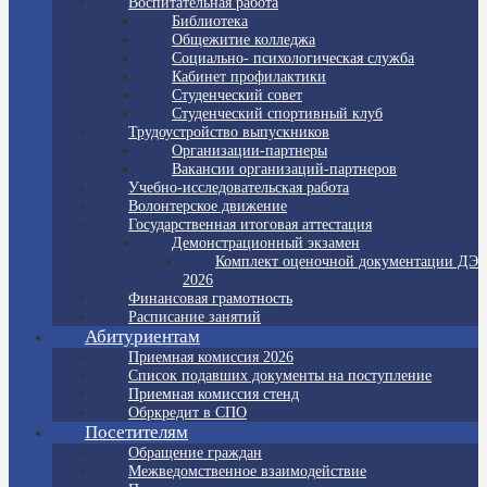
Воспитательная работа
Библиотека
Общежитие колледжа
Социально- психологическая служба
Кабинет профилактики
Студенческий совет
Студенческий спортивный клуб
Трудоустройство выпускников
Организации-партнеры
Вакансии организаций-партнеров
Учебно-исследовательская работа
Волонтерское движение
Государственная итоговая аттестация
Демонстрационный экзамен
Комплект оценочной документации ДЭ
2026
Финансовая грамотность
Расписание занятий
Абитуриентам
Приемная комиссия 2026
Список подавших документы на поступление
Приемная комиссия стенд
Обркредит в СПО
Посетителям
Обращение граждан
Межведомственное взаимодействие