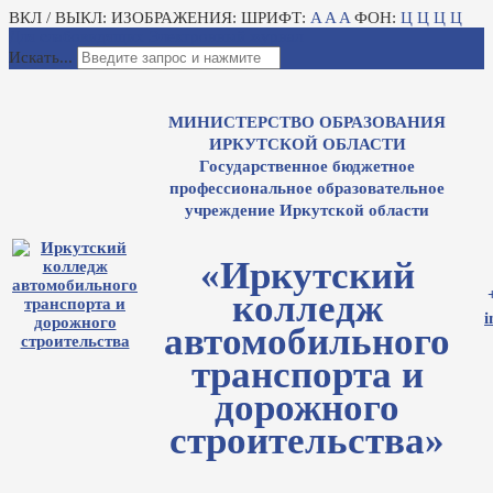
ВКЛ / ВЫКЛ:
ИЗОБРАЖЕНИЯ:
ШРИФТ:
A
A
A
ФОН:
Ц
Ц
Ц
Ц
Для слабовидящих
Электронный журнал
Искать...
МИНИСТЕРСТВО ОБРАЗОВАНИЯ
ИРКУТСКОЙ ОБЛАСТИ
Государственное бюджетное
профессиональное образовательное
учреждение Иркутской области
«Иркутский
колледж
i
автомобильного
транспорта и
дорожного
строительства»