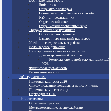
Воспитательная работа
Библиотека
Общежитие колледжа
Социально- психологическая служба
Кабинет профилактики
Студенческий совет
Студенческий спортивный клуб
Трудоустройство выпускников
Организации-партнеры
Вакансии организаций-партнеров
Учебно-исследовательская работа
Волонтерское движение
Государственная итоговая аттестация
Демонстрационный экзамен
Комплект оценочной документации ДЭ
2026
Финансовая грамотность
Расписание занятий
Абитуриентам
Приемная комиссия 2026
Список подавших документы на поступление
Приемная комиссия стенд
Обркредит в СПО
Посетителям
Обращение граждан
Межведомственное взаимодействие