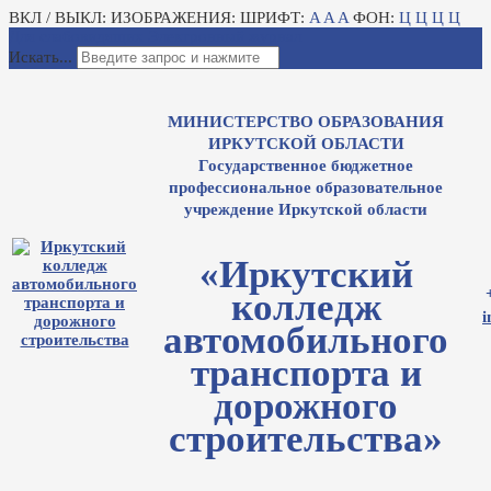
ВКЛ / ВЫКЛ:
ИЗОБРАЖЕНИЯ:
ШРИФТ:
A
A
A
ФОН:
Ц
Ц
Ц
Ц
Для слабовидящих
Электронный журнал
Искать...
МИНИСТЕРСТВО ОБРАЗОВАНИЯ
ИРКУТСКОЙ ОБЛАСТИ
Государственное бюджетное
профессиональное образовательное
учреждение Иркутской области
«Иркутский
колледж
i
автомобильного
транспорта и
дорожного
строительства»