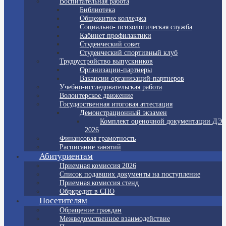
Воспитательная работа
Библиотека
Общежитие колледжа
Социально- психологическая служба
Кабинет профилактики
Студенческий совет
Студенческий спортивный клуб
Трудоустройство выпускников
Организации-партнеры
Вакансии организаций-партнеров
Учебно-исследовательская работа
Волонтерское движение
Государственная итоговая аттестация
Демонстрационный экзамен
Комплект оценочной документации ДЭ
2026
Финансовая грамотность
Расписание занятий
Абитуриентам
Приемная комиссия 2026
Список подавших документы на поступление
Приемная комиссия стенд
Обркредит в СПО
Посетителям
Обращение граждан
Межведомственное взаимодействие