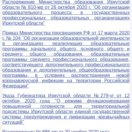
Распоряжение Министерства образования Иркутской
области № 810-мр от 26 октября 2020 г. "Об организации
образовательного процесса в государственных
профессиональных образовательных органанизациях
Иркутской области"
Приказ Министерства просвещения РФ от 17 марта 2020
г. № 104 "Об организации образовательной деятельности
в организациях, реализующих образовательные
программы начального общего, основного общего и
среднего общего образования, образовательные
программы среднего профессионального образования,
соответствующего дополнительного профессионального
образования и дополнительные общеобразовательные
программы, в условиях распространения новой
коронавирусной инфекции на территории Российской
Федерации"
Указа Губернатора Иркутской области №279-уг от 12
октября 2020 года "О режиме функционирования
повышенной готовности для территориальной
подсистемы Иркутской области единой государственной
системы предупреждения и ликвидации чрезвычайных
ситуаций"
Распоряжение № 886-мр от 20 ноября 2020 года