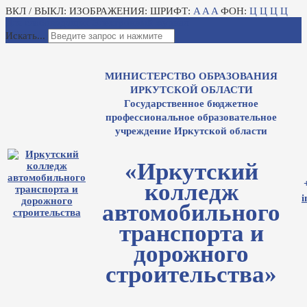
ВКЛ / ВЫКЛ:
ИЗОБРАЖЕНИЯ:
ШРИФТ:
A
A
A
ФОН:
Ц
Ц
Ц
Ц
Для слабовидящих
Электронный журнал
Искать...
МИНИСТЕРСТВО ОБРАЗОВАНИЯ
ИРКУТСКОЙ ОБЛАСТИ
Государственное бюджетное
профессиональное образовательное
учреждение Иркутской области
«Иркутский
колледж
i
автомобильного
транспорта и
дорожного
строительства»