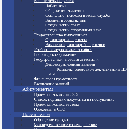
Воспитательная работа
Библиотека
Общежитие колледжа
Социально- психологическая служба
Кабинет профилактики
Студенческий совет
Студенческий спортивный клуб
Трудоустройство выпускников
Организации-партнеры
Вакансии организаций-партнеров
Учебно-исследовательская работа
Волонтерское движение
Государственная итоговая аттестация
Демонстрационный экзамен
Комплект оценочной документации ДЭ
2026
Финансовая грамотность
Расписание занятий
Абитуриентам
Приемная комиссия 2026
Список подавших документы на поступление
Приемная комиссия стенд
Обркредит в СПО
Посетителям
Обращение граждан
Межведомственное взаимодействие