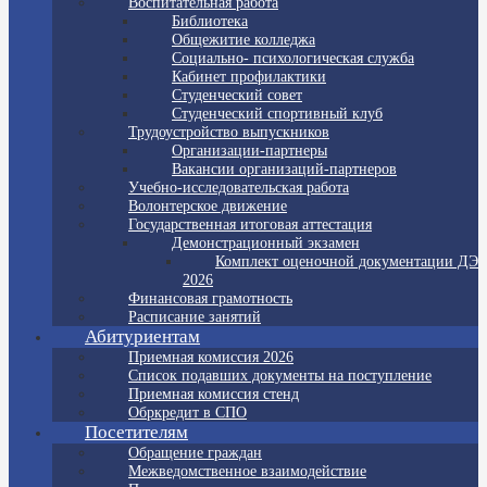
Воспитательная работа
Библиотека
Общежитие колледжа
Социально- психологическая служба
Кабинет профилактики
Студенческий совет
Студенческий спортивный клуб
Трудоустройство выпускников
Организации-партнеры
Вакансии организаций-партнеров
Учебно-исследовательская работа
Волонтерское движение
Государственная итоговая аттестация
Демонстрационный экзамен
Комплект оценочной документации ДЭ
2026
Финансовая грамотность
Расписание занятий
Абитуриентам
Приемная комиссия 2026
Список подавших документы на поступление
Приемная комиссия стенд
Обркредит в СПО
Посетителям
Обращение граждан
Межведомственное взаимодействие