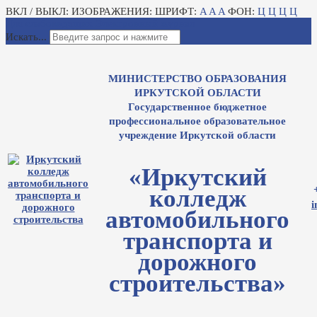
ВКЛ / ВЫКЛ:
ИЗОБРАЖЕНИЯ:
ШРИФТ:
A
A
A
ФОН:
Ц
Ц
Ц
Ц
Для слабовидящих
Электронный журнал
Искать...
МИНИСТЕРСТВО ОБРАЗОВАНИЯ
ИРКУТСКОЙ ОБЛАСТИ
Государственное бюджетное
профессиональное образовательное
учреждение Иркутской области
«Иркутский
колледж
i
автомобильного
транспорта и
дорожного
строительства»