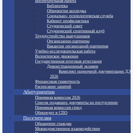
Воспитательная работа
Библиотека
Общежитие колледжа
Социально- психологическая служба
Кабинет профилактики
Студенческий совет
Студенческий спортивный клуб
Трудоустройство выпускников
Организации-партнеры
Вакансии организаций-партнеров
Учебно-исследовательская работа
Волонтерское движение
Государственная итоговая аттестация
Демонстрационный экзамен
Комплект оценочной документации ДЭ
2026
Финансовая грамотность
Расписание занятий
Абитуриентам
Приемная комиссия 2026
Список подавших документы на поступление
Приемная комиссия стенд
Обркредит в СПО
Посетителям
Обращение граждан
Межведомственное взаимодействие