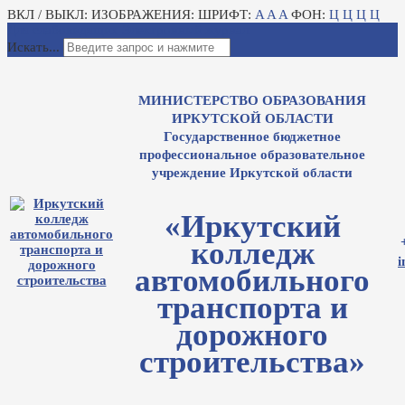
ВКЛ / ВЫКЛ:
ИЗОБРАЖЕНИЯ:
ШРИФТ:
A
A
A
ФОН:
Ц
Ц
Ц
Ц
Для слабовидящих
Электронный журнал
Искать...
МИНИСТЕРСТВО ОБРАЗОВАНИЯ
ИРКУТСКОЙ ОБЛАСТИ
Государственное бюджетное
профессиональное образовательное
учреждение Иркутской области
«Иркутский
колледж
i
автомобильного
транспорта и
дорожного
строительства»