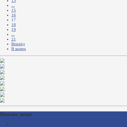
13
...
15
16
17
18
19
...
21
Вперёд
В конец
Нижнее меню
Схема проезда