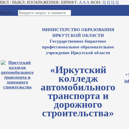
ВКЛ / ВЫКЛ:
ИЗОБРАЖЕНИЯ:
ШРИФТ:
A
A
A
ФОН:
Ц
Ц
Ц
Ц
Для слабовидящих
Электронный журнал
Искать...
МИНИСТЕРСТВО ОБРАЗОВАНИЯ
ИРКУТСКОЙ ОБЛАСТИ
Государственное бюджетное
профессиональное образовательное
учреждение Иркутской области
«Иркутский
+
колледж
in
автомобильного
транспорта и
дорожного
строительства»