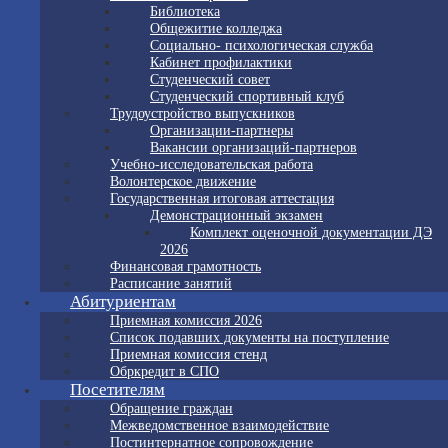
Библиотека
Общежитие колледжа
Социально- психологическая служба
Кабинет профилактики
Студенческий совет
Студенческий спортивный клуб
Трудоустройство выпускников
Организации-партнеры
Вакансии организаций-партнеров
Учебно-исследовательская работа
Волонтерское движение
Государственная итоговая аттестация
Демонстрационный экзамен
Комплект оценочной документации ДЭ
2026
Финансовая грамотность
Расписание занятий
Абитуриентам
Приемная комиссия 2026
Список подавших документы на поступление
Приемная комиссия стенд
Обркредит в СПО
Посетителям
Обращение граждан
Межведомственное взаимодействие
Постинтернатное сопровождение