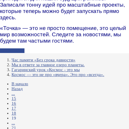
Записали тонну идей про масштабные проекты,
которые теперь можно будет запускать прямо
здесь.
«Точка» — это не просто помещение, это целый
мир возможностей. Следите за новостями, мы
будем там частыми гостями.
Подробнее...
Час памяти «Без срока давности»
Мы в ответе за главное озеро планеты.
Гагаринский урок «Космос - это мы
Космос — это не про «вчера». Это про «всегда».
В начало
Назад
...
15
16
17
18
19
...
21