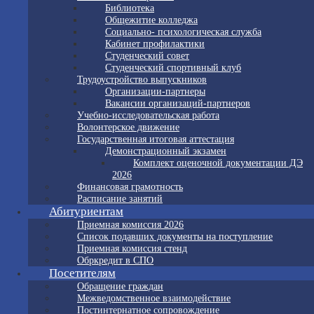
Библиотека
Общежитие колледжа
Социально- психологическая служба
Кабинет профилактики
Студенческий совет
Студенческий спортивный клуб
Трудоустройство выпускников
Организации-партнеры
Вакансии организаций-партнеров
Учебно-исследовательская работа
Волонтерское движение
Государственная итоговая аттестация
Демонстрационный экзамен
Комплект оценочной документации ДЭ
2026
Финансовая грамотность
Расписание занятий
Абитуриентам
Приемная комиссия 2026
Список подавших документы на поступление
Приемная комиссия стенд
Обркредит в СПО
Посетителям
Обращение граждан
Межведомственное взаимодействие
Постинтернатное сопровождение