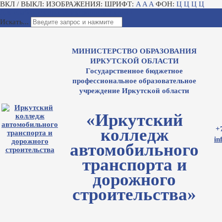
ВКЛ / ВЫКЛ:
ИЗОБРАЖЕНИЯ:
ШРИФТ:
A
A
A
ФОН:
Ц
Ц
Ц
Ц
Для слабовидящих
Электронный журнал
Искать...
МИНИСТЕРСТВО ОБРАЗОВАНИЯ
ИРКУТСКОЙ ОБЛАСТИ
Государственное бюджетное
профессиональное образовательное
учреждение Иркутской области
«Иркутский
+
колледж
in
автомобильного
транспорта и
дорожного
строительства»