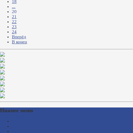
18
...
20
21
22
23
24
Вперёд
В конец
Нижнее меню
Схема проезда
Время работы
Ссылки на сайты