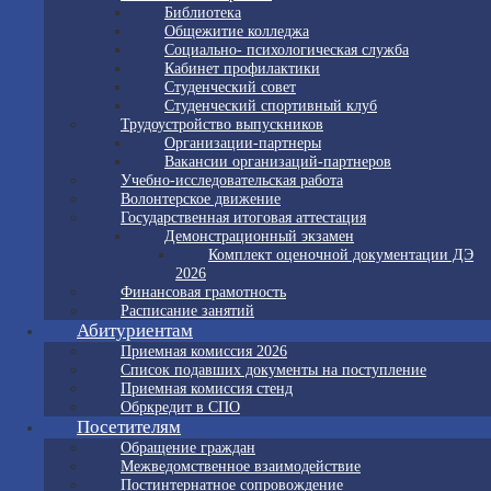
Библиотека
Общежитие колледжа
Социально- психологическая служба
Кабинет профилактики
Студенческий совет
Студенческий спортивный клуб
Трудоустройство выпускников
Организации-партнеры
Вакансии организаций-партнеров
Учебно-исследовательская работа
Волонтерское движение
Государственная итоговая аттестация
Демонстрационный экзамен
Комплект оценочной документации ДЭ
2026
Финансовая грамотность
Расписание занятий
Абитуриентам
Приемная комиссия 2026
Список подавших документы на поступление
Приемная комиссия стенд
Обркредит в СПО
Посетителям
Обращение граждан
Межведомственное взаимодействие
Постинтернатное сопровождение