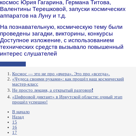
космос Юрия Гагарина, Германа Титова,
Валентины Терешковой, запуски космических
аппаратов на Луну и т.д.
На познавательную, космическую тему были
проведены загадки, викторины, конкурсы
Доступное изложение, с использованием
технических средств вызывало повышенный
интерес слушателей
Подробнее...
Космос — это не про «вчера». Это про «всегда».
«Чудеса своими руками»: как прошёл наш космический
мастер-класс
Не просто лекция, а открытый разговор❗️
«Цифровой диктант» в Иркутской области: очный этап
прошёл успешно!
В начало
Назад
15
16
17