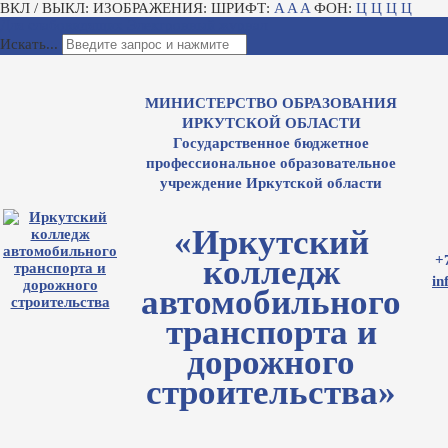
ВКЛ / ВЫКЛ:
ИЗОБРАЖЕНИЯ:
ШРИФТ:
A
A
A
ФОН:
Ц
Ц
Ц
Ц
Для слабовидящих
Электронный журнал
Искать...
МИНИСТЕРСТВО ОБРАЗОВАНИЯ
ИРКУТСКОЙ ОБЛАСТИ
Государственное бюджетное
профессиональное образовательное
учреждение Иркутской области
«Иркутский
+
колледж
in
автомобильного
транспорта и
дорожного
строительства»