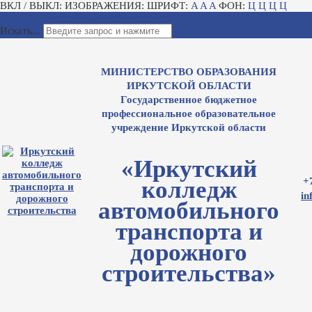
ВКЛ / ВЫКЛ:
ИЗОБРАЖЕНИЯ:
ШРИФТ:
A
A
A
ФОН:
Ц
Ц
Ц
Ц
Для слабовидящих
Электронный журнал
Искать...
МИНИСТЕРСТВО ОБРАЗОВАНИЯ
ИРКУТСКОЙ ОБЛАСТИ
Государственное бюджетное
профессиональное образовательное
учреждение Иркутской области
«Иркутский
+
колледж
in
автомобильного
транспорта и
дорожного
строительства»