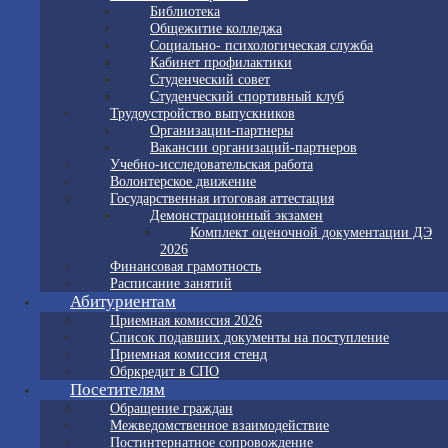
Библиотека
Общежитие колледжа
Социально- психологическая служба
Кабинет профилактики
Студенческий совет
Студенческий спортивный клуб
Трудоустройство выпускников
Организации-партнеры
Вакансии организаций-партнеров
Учебно-исследовательская работа
Волонтерское движение
Государственная итоговая аттестация
Демонстрационный экзамен
Комплект оценочной документации ДЭ
2026
Финансовая грамотность
Расписание занятий
Абитуриентам
Приемная комиссия 2026
Список подавших документы на поступление
Приемная комиссия стенд
Обркредит в СПО
Посетителям
Обращение граждан
Межведомственное взаимодействие
Постинтернатное сопровождение