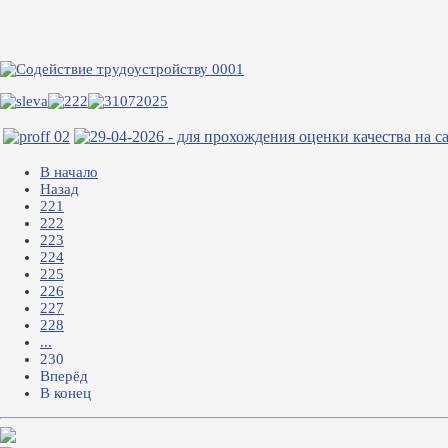
В начало
Назад
221
222
223
224
225
226
227
228
...
230
Вперёд
В конец