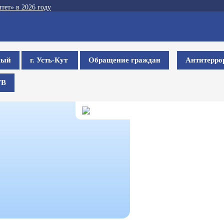
тет» в 2026 году
ный
г. Усть-Кут
Обращение граждан
Антитерро
ТВ