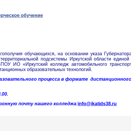
ерческое обучение
агополучия обучающихся, на основании указа Губернатор
ерриториальной подсистемы Иркутской области единой 
БПОУ ИО «Иркутский колледж автомобильного транспорт
танционных образовательных технологий.
разовательного процесса в формате дистанционного
.00.
ронную почту нашего колледжа:
info@ikatids38.ru