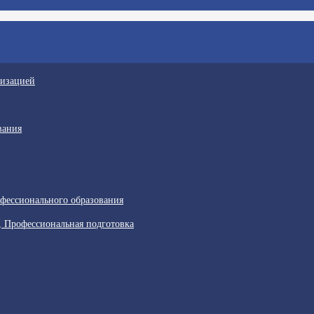
низацией
вания
фессионального образования
, Профессиональная подготовка