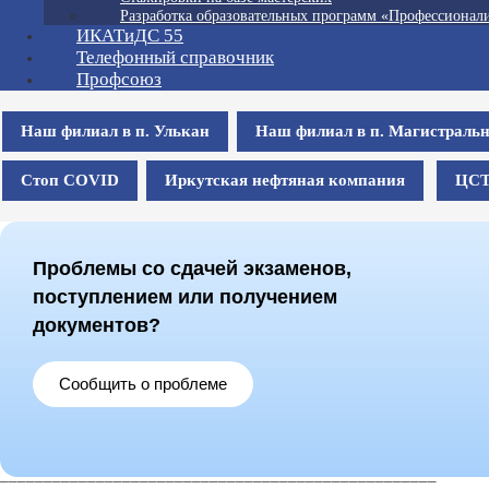
Разработка образовательных программ «Профессионали
ИКАТиДС 55
Телефонный справочник
Профсоюз
Наш филиал в п. Улькан
Наш филиал в п. Магистраль
Стоп COVID
Иркутская нефтяная компания
ЦС
Проблемы со сдачей экзаменов,
поступлением или получением
документов?
Сообщить о проблеме
__________________________________________________