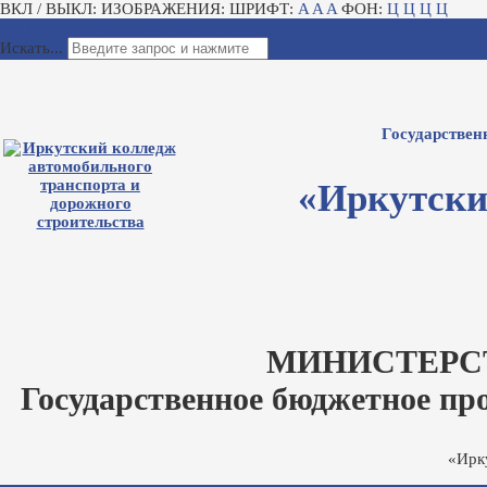
ВКЛ / ВЫКЛ:
ИЗОБРАЖЕНИЯ:
ШРИФТ:
A
A
A
ФОН:
Ц
Ц
Ц
Ц
Для слабовидящих
Электронный журнал
Искать...
Государствен
«Иркутски
МИНИСТЕРС
Государственное бюджетное пр
«Ирк