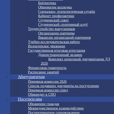
Библиотека
Общежитие колледжа
Социально- психологическая служба
Кабинет профилактики
Студенческий совет
Студенческий спортивный клуб
Трудоустройство выпускников
Организации-партнеры
Вакансии организаций-партнеров
Учебно-исследовательская работа
Волонтерское движение
Государственная итоговая аттестация
Демонстрационный экзамен
Комплект оценочной документации ДЭ
2026
Финансовая грамотность
Расписание занятий
Абитуриентам
Приемная комиссия 2026
Список подавших документы на поступление
Приемная комиссия стенд
Обркредит в СПО
Посетителям
Обращение граждан
Межведомственное взаимодействие
Постинтернатное сопровождение