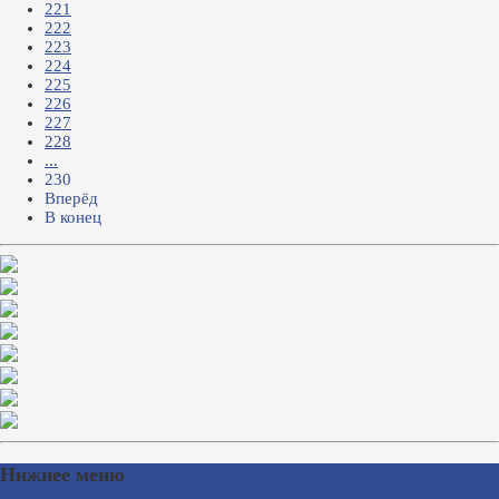
221
222
223
224
225
226
227
228
...
230
Вперёд
В конец
Нижнее меню