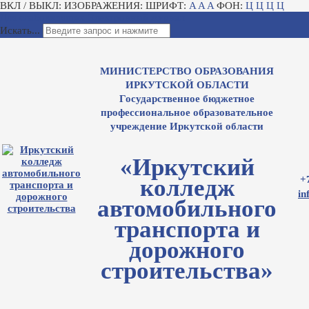
ВКЛ / ВЫКЛ:
ИЗОБРАЖЕНИЯ:
ШРИФТ:
A
A
A
ФОН:
Ц
Ц
Ц
Ц
Для слабовидящих
Электронный журнал
Искать...
МИНИСТЕРСТВО ОБРАЗОВАНИЯ
ИРКУТСКОЙ ОБЛАСТИ
Государственное бюджетное
профессиональное образовательное
учреждение Иркутской области
«Иркутский
+
колледж
in
автомобильного
транспорта и
дорожного
строительства»