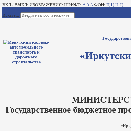
ВКЛ / ВЫКЛ:
ИЗОБРАЖЕНИЯ:
ШРИФТ:
A
A
A
ФОН:
Ц
Ц
Ц
Ц
Для слабовидящих
Электронный журнал
Искать...
Государствен
«Иркутски
МИНИСТЕРС
Государственное бюджетное пр
«Ирк