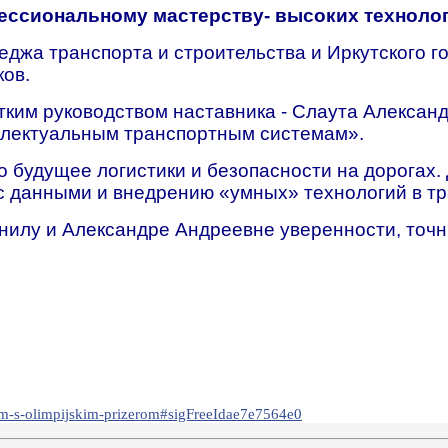
ессиональному мастерству- высоких технолог
еджа транспорта и строительства и Иркутского г
ов.
тким руководством наставника - Слаута Алекса
ллектуальным транспортным системам».
 будущее логистики и безопасности на дорогах.
с данными и внедрению «умных» технологий в т
нилу и Александре Андреевне уверенности, точ
em-s-olimpijskim-prizerom#sigFreeIdae7e7564e0