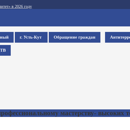
итет» в 2026 году
ьный
г. Усть-Кут
Обращение граждан
Антитерр
ТВ
рофессиональному мастерству- высоких т