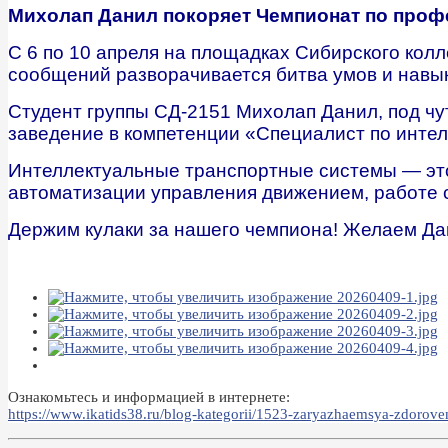
Михолап Данил покоряет Чемпионат по проф
С 6 по 10 апреля на площадках Сибирского колл
сообщений разворачивается битва умов и навык
Студент группы СД-2151 Михолап Данил, под чу
заведение в компетенции «Специалист по инте
Интеллектуальные транспортные системы — это
автоматизации управления движением, работе 
Держим кулаки за нашего чемпиона! Желаем Да
Ознакомьтесь и информацией в интернете:
https://www.ikatids38.ru/blog-kategorii/1523-zaryazhaemsya-zdorov