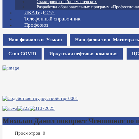
Стажировки на базе мастерских
Разработка образовательных программ «Профессионал
ИКАТиДС 55
Телефонный справочник
Профсоюз
Наш филиал в п. Улькан
Наш филиал в п. Магистрал
Стоп COVID
Иркутская нефтяная компания
ЦС
Михолап Данил покоряет Чемпионат по п
Просмотров: 0