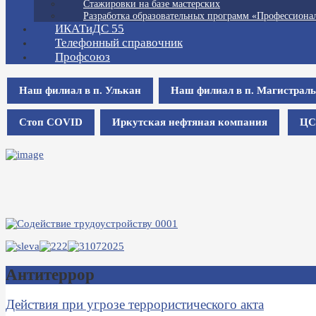
Стажировки на базе мастерских
Разработка образовательных программ «Профессионал
ИКАТиДС 55
Телефонный справочник
Профсоюз
Наш филиал в п. Улькан
Наш филиал в п. Магистрал
Стоп COVID
Иркутская нефтяная компания
ЦС
Антитеррор
Действия при угрозе террористического акта