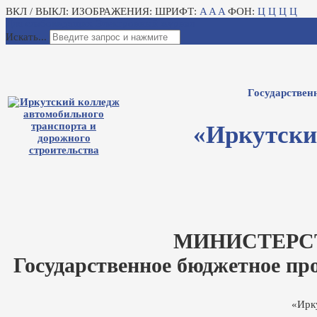
ВКЛ / ВЫКЛ:
ИЗОБРАЖЕНИЯ:
ШРИФТ:
A
A
A
ФОН:
Ц
Ц
Ц
Ц
Для слабовидящих
Электронный журнал
Искать...
Государствен
«Иркутски
МИНИСТЕРС
Государственное бюджетное пр
«Ирк