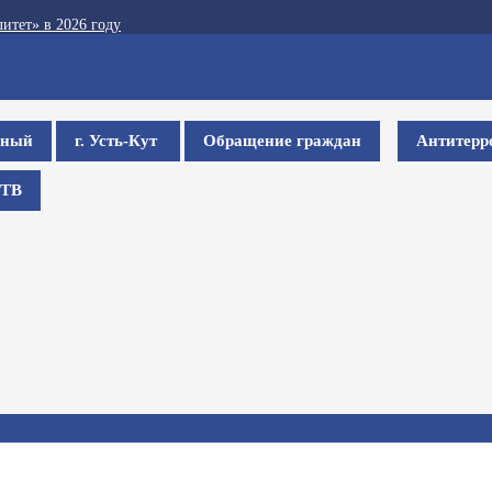
итет» в 2026 году
ьный
г. Усть-Кут
Обращение граждан
Антитерр
ТВ